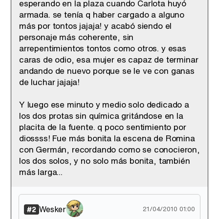
esperando en la plaza cuando Carlota huyó
Tráiler de '33 días', la nueva serie de Atresplayer con Julián Villagrán y José Manuel Poga
armada. se tenía q haber cargado a alguno
más por tontos jajaja! y acabó siendo el
personaje más coherente, sin
arrepentimientos tontos como otros. y esas
caras de odio, esa mujer es capaz de terminar
Tráiler en catalán de 'Ravalear', la nueva serie de HBO Max sobre los fondos buitre
andando de nuevo porque se le ve con ganas
de luchar jajaja!
Y luego ese minuto y medio solo dedicado a
los dos protas sin química gritándose en la
Tráiler de la tercera temporada de 'The Walking Dead: Dead City' de AMC+
placita de la fuente. q poco sentimiento por
diossss! Fue más bonita la escena de Romina
con Germán, recordando como se conocieron,
los dos solos, y no solo más bonita, también
más larga...
Canción ganadora de Eurovisión 2026: DARA con "Bangaranga" por Bulgaria
Wesker
#2
21/04/2010 01:00