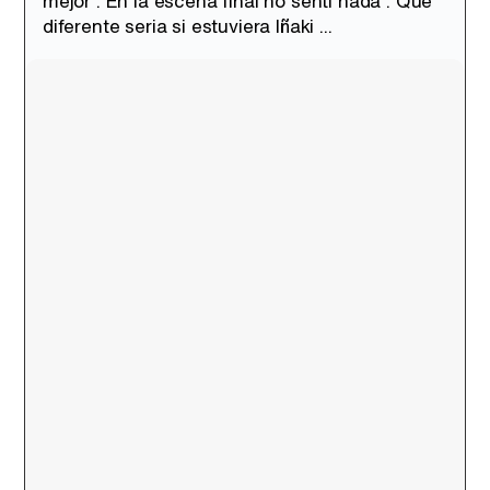
mejor . En la escena final no senti nada . Que
diferente seria si estuviera Iñaki ...