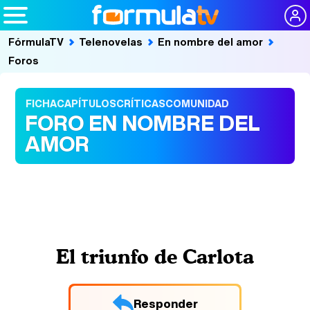
FórmulaTV
Telenovelas
En nombre del amor
Foros
FICHA
CAPÍTULOS
CRÍTICAS
COMUNIDAD
FORO EN NOMBRE DEL
AMOR
El triunfo de Carlota
Responder