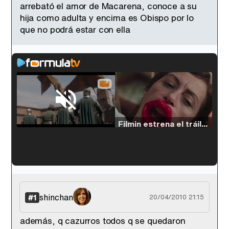
arrebató el amor de Macarena, conoce a su
hija como adulta y encima es Obispo por lo
que no podrá estar con ella
Loaded
:
54.63%
/
Unmute
Filmin estrena el tráiler de 'Millennial Mal', su nueva comedia universitaria de la mano de Lorena Iglesias
'120 Minutos' celebra sus 2.000 programas en Telemadrid con un vídeo del día a día en la redacción
shinchan
#1
20/04/2010 21:15
además, q cazurros todos q se quedaron