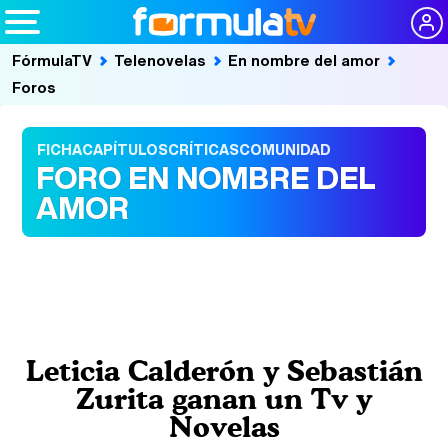
FórmulaTV
Telenovelas
En nombre del amor
Foros
FICHA
CAPÍTULOS
CRÍTICAS
COMUNIDAD
FORO EN NOMBRE DEL
AMOR
Leticia Calderón y Sebastián
Zurita ganan un Tv y
Novelas