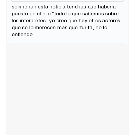
schinchan esta noticia tendrias que haberla
puesto en el hilo "todo lo que sabemos sobre
Tráiler de la tercera temporada de 'The Walking Dead: Dead City' de AMC+
los interpretes" yo creo que hay otros actores
que se lo merecen mas que zurita, no lo
entiendo
Canción ganadora de Eurovisión 2026: DARA con "Bangaranga" por Bulgaria