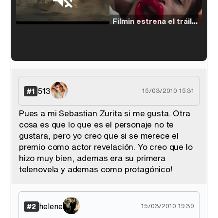
Loaded
:
38.64%
/
Unmute
Filmin estrena el tráiler de 'Millennial Mal', su nueva comedia universitaria de la mano de Lorena Iglesias
'120 Minutos' celebra sus 2.000 programas en Telemadrid con un vídeo del día a día en la redacción
513
#1
15/03/2010 15:31
Pues a mi Sebastian Zurita si me gusta. Otra
cosa es que lo que es el personaje no te
Tráiler de '33 días', la nueva serie de Atresplayer con Julián Villagrán y José Manuel Poga
gustara, pero yo creo que si se merece el
premio como actor revelación. Yo creo que lo
hizo muy bien, ademas era su primera
telenovela y ademas como protagónico!
Tráiler en catalán de 'Ravalear', la nueva serie de HBO Max sobre los fondos buitre
helene
#2
15/03/2010 19:39