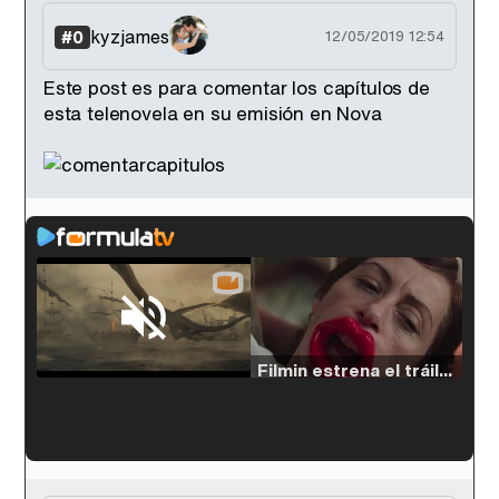
kyzjames
#0
12/05/2019 12:54
Este post es para comentar los capítulos de
esta telenovela en su emisión en Nova
Loaded
:
33.30%
/
Unmute
Filmin estrena el tráiler de 'Millennial Mal', su nueva comedia universitaria de la mano de Lorena Iglesias
'120 Minutos' celebra sus 2.000 programas en Telemadrid con un vídeo del día a día en la redacción