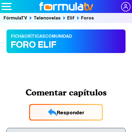
FórmulaTV
Telenovelas
Elif
Foros
FICHA
CRÍTICAS
COMUNIDAD
FORO ELIF
Comentar capítulos
Responder