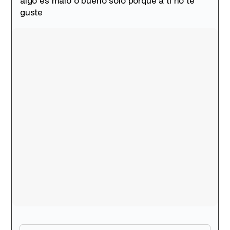
algo es malo o bueno solo porque a ti no te
Canción ganadora de Eurovisión 2026: DARA con "Bangaranga" por Bulgaria
guste