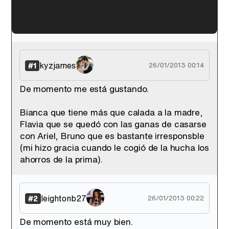
'120 Minutos' celebra sus 2.000 programas en Telemadrid con un vídeo del día a día en la redacción
kyzjames
#1
26/01/2013 00:14
De momento me está gustando.
Tráiler de '33 días', la nueva serie de Atresplayer con Julián Villagrán y José Manuel Poga
Bianca que tiene más que calada a la madre,
Flavia que se quedó con las ganas de casarse
con Ariel, Bruno que es bastante irresponsble
(mi hizo gracia cuando le cogió de la hucha los
ahorros de la prima).
Tráiler en catalán de 'Ravalear', la nueva serie de HBO Max sobre los fondos buitre
leightonb27
#2
26/01/2013 00:22
De momento está muy bien.
Tráiler de la tercera temporada de 'The Walking Dead: Dead City' de AMC+