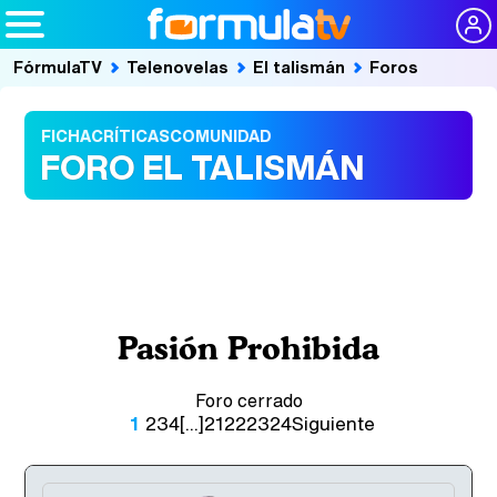
FórmulaTV
Telenovelas
El talismán
Foros
FICHA
CRÍTICAS
COMUNIDAD
FORO EL TALISMÁN
Pasión Prohibida
Foro cerrado
1
2
3
4
[...]
21
22
23
24
Siguiente