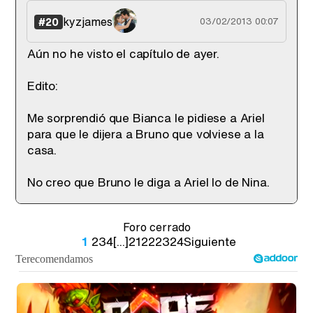
kyzjames
#20
03/02/2013 00:07
Aún no he visto el capítulo de ayer.
Edito:
Me sorprendió que Bianca le pidiese a Ariel
para que le dijera a Bruno que volviese a la
casa.
No creo que Bruno le diga a Ariel lo de Nina.
Foro cerrado
1
2
3
4
[...]
21
22
23
24
Siguiente