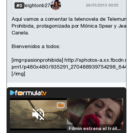
leightonb27
#0
26/01/2013 00:05
Aquí vamos a comentar la telenovela de Telemundo
Prohibida, protagonizada por Mónica Spear y Jeanc
Canela.
Bienvenidos a todos:
[img=pasionprohibida] http://sphotos-a.xx.fbcdn.ne
prn1/p480x480/935291_270488939754298_64487
[/img]
Loaded
:
33.30%
/
Unmute
Filmin estrena el tráiler de 'Millennial Mal', su nueva comedia universitaria de la mano de Lorena Iglesias