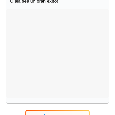
Ojalá sea un gran éxito!
Tráiler de la tercera temporada de 'The Walking Dead: Dead City' de AMC+
Canción ganadora de Eurovisión 2026: DARA con "Bangaranga" por Bulgaria