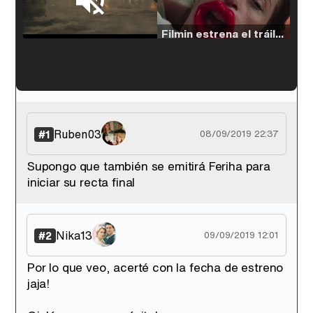
Loaded
:
33.30%
/
Unmute
Filmin estrena el tráiler de 'Millennial Mal', su nueva comedia universitaria de la mano de Lorena Iglesias
'120 Minutos' celebra sus 2.000 programas en Telemadrid con un vídeo del día a día en la redacción
Ruben03
#1
08/09/2019 22:37
Supongo que también se emitirá Feriha para
iniciar su recta final
Tráiler de '33 días', la nueva serie de Atresplayer con Julián Villagrán y José Manuel Poga
Nika13
#2
09/09/2019 12:01
Por lo que veo, acerté con la fecha de estreno
Tráiler en catalán de 'Ravalear', la nueva serie de HBO Max sobre los fondos buitre
jaja!