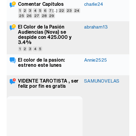
Comentar Capitulos
5
charlie24
1
2
3
4
5
6
7
[...]
22
23
24
25
26
27
28
29
El Color de la Pasión
8
abraham13
Audiencias (Nova) se
despide con 425.000 y
3.4%
1
2
3
4
5
El color de la pasion:
Annie2525
estreno este lunes
VIDENTE TAROTISTA , ser
1
SAMUNOVELAS
feliz por fin es gratis