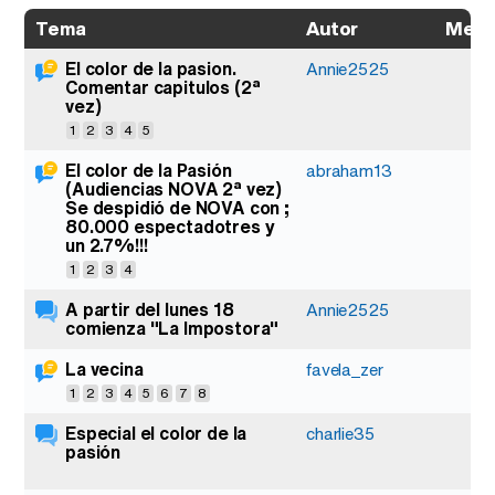
Autor
Mens
Tema
El color de la pasion.
9
Annie2525
Comentar capitulos (2ª
vez)
1
2
3
4
5
El color de la Pasión
6
abraham13
(Audiencias NOVA 2ª vez)
Se despidió de NOVA con ;
80.000 espectadotres y
un 2.7%!!!
1
2
3
4
A partir del lunes 18
Annie2525
comienza "La Impostora"
La vecina
1
favela_zer
1
2
3
4
5
6
7
8
Especial el color de la
1
charlie35
pasión