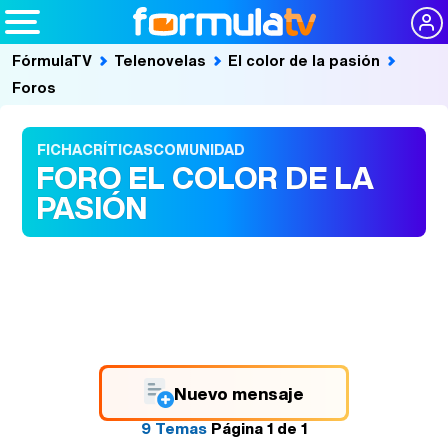
FórmulaTV
Telenovelas
El color de la pasión
Foros
FICHA
CRÍTICAS
COMUNIDAD
FORO EL COLOR DE LA
PASIÓN
Nuevo mensaje
9 Temas
Página
1
de
1