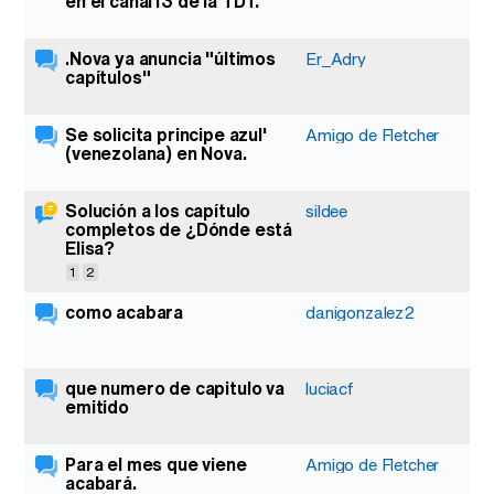
en el canal13 de la TDT.
.Nova ya anuncia "últimos
Er_Adry
capítulos"
Se solicita principe azul'
Amigo de Fletcher
(venezolana) en Nova.
Solución a los capítulo
sildee
completos de ¿Dónde está
Elisa?
1
2
como acabara
danigonzalez2
que numero de capitulo va
luciacf
emitido
Para el mes que viene
Amigo de Fletcher
acabará.