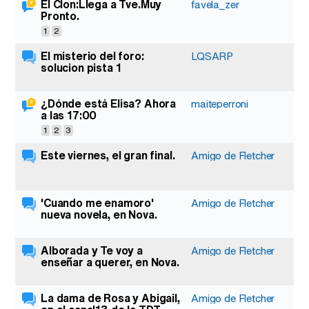
El Clon:Llega a Tve.Muy
favela_zer
Pronto.
1
2
El misterio del foro:
LQSARP
solucion pista 1
¿Dónde está Elisa? Ahora
maiteperroni
a las 17:00
1
2
3
Este viernes, el gran final.
Amigo de Fletcher
'Cuando me enamoro'
Amigo de Fletcher
nueva novela, en Nova.
Alborada y Te voy a
Amigo de Fletcher
enseñar a querer, en Nova.
La dama de Rosa y Abigail,
Amigo de Fletcher