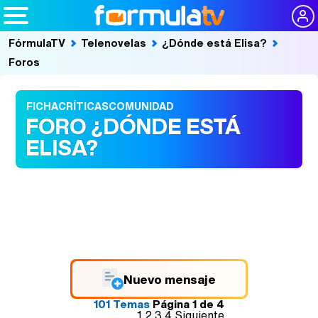
FórmulaTV
Telenovelas
¿Dónde está Elisa?
Foros
FICHA
CRÍTICAS
COMUNIDAD
FORO ¿DÓNDE ESTÁ
ELISA?
Nuevo mensaje
101 Temas
Página
1
de
4
1
2
3
4
Siguiente