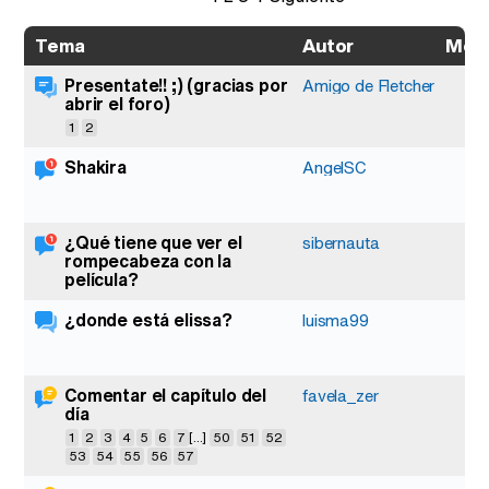
Autor
Men
Tema
Presentate!! ;) (gracias por
Amigo de Fletcher
abrir el foro)
1
2
Shakira
AngelSC
¿Qué tiene que ver el
sibernauta
rompecabeza con la
película?
¿donde está elissa?
luisma99
Comentar el capítulo del
1
favela_zer
día
1
2
3
4
5
6
7
[...]
50
51
52
53
54
55
56
57