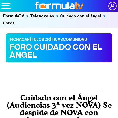
FórmulaTV
Telenovelas
Cuidado con el ángel
Foros
FICHA
CAPÍTULOS
CRÍTICAS
COMUNIDAD
FORO CUIDADO CON EL
ÁNGEL
Cuidado con el Ángel
(Audiencias 3ª vez NOVA) Se
despide de NOVA con