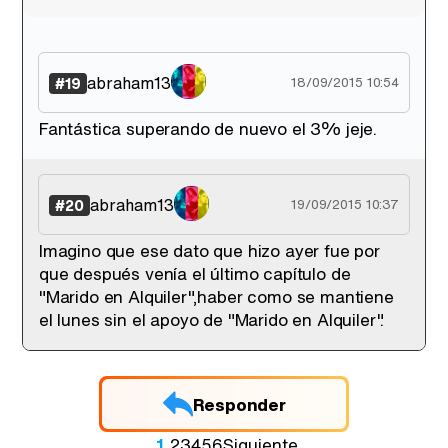
abraham13
#19
18/09/2015 10:54
Fantástica superando de nuevo el 3% jeje.
abraham13
#20
19/09/2015 10:37
Imagino que ese dato que hizo ayer fue por
que después venía el último capítulo de
"Marido en Alquiler",haber como se mantiene
el lunes sin el apoyo de "Marido en Alquiler".
Responder
1
2
3
4
5
6
Siguiente