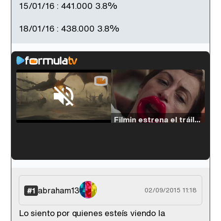
15/01/16 : 441.000 3.8%
18/01/16 : 438.000 3.8%
Loaded
:
38.64%
/
Unmute
Filmin estrena el tráiler de 'Millennial Mal', su nueva comedia universitaria de la mano de Lorena Iglesias
'120 Minutos' celebra sus 2.000 programas en Telemadrid con un vídeo del día a día en la redacción
abraham13
#1
02/09/2015 11:18
Lo siento por quienes esteís viendo la