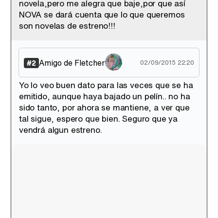
novela,pero me alegra que baje,por que así
Tráiler de '33 días', la nueva serie de Atresplayer con Julián Villagrán y José Manuel Poga
NOVA se dará cuenta que lo que queremos
son novelas de estreno!!!
Amigo de Fletcher
#2
02/09/2015 22:20
Tráiler en catalán de 'Ravalear', la nueva serie de HBO Max sobre los fondos buitre
Yo lo veo buen dato para las veces que se ha
emitido, aunque haya bajado un pelín.. no ha
sido tanto, por ahora se mantiene, a ver que
tal sigue, espero que bien. Seguro que ya
Tráiler de la tercera temporada de 'The Walking Dead: Dead City' de AMC+
vendrá algun estreno.
Canción ganadora de Eurovisión 2026: DARA con "Bangaranga" por Bulgaria