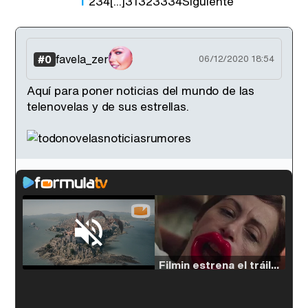
1
2
3
4
[...]
31
32
33
34
Siguiente
favela_zer
#0
06/12/2020 18:54
Aquí para poner noticias del mundo de las
telenovelas y de sus estrellas.
Loaded
:
50.63%
/
Unmute
Filmin estrena el tráiler de 'Millennial Mal', su nueva comedia universitaria de la mano de Lorena Iglesias