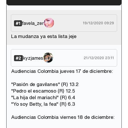
'120 Minutos' celebra sus 2.000 programas en Telemadrid con un vídeo del día a día en la redacción
favela_zer
#1
19/12/2020 09:29
La mudanza ya esta lista jeje
Tráiler de '33 días', la nueva serie de Atresplayer con Julián Villagrán y José Manuel Poga
kyzjames
#2
21/12/2020 23:11
Audiencias Colombia jueves 17 de diciembre:
Tráiler en catalán de 'Ravalear', la nueva serie de HBO Max sobre los fondos buitre
"Pasión de gavilanes" (R) 13.2
"Pedro el escamoso (R) 12.5
"La hija del mariachi" (R) 6.4
"Yo soy Betty, la fea" (R) 6.3
Tráiler de la tercera temporada de 'The Walking Dead: Dead City' de AMC+
Audiencias Colombia viernes 18 de diciembre: