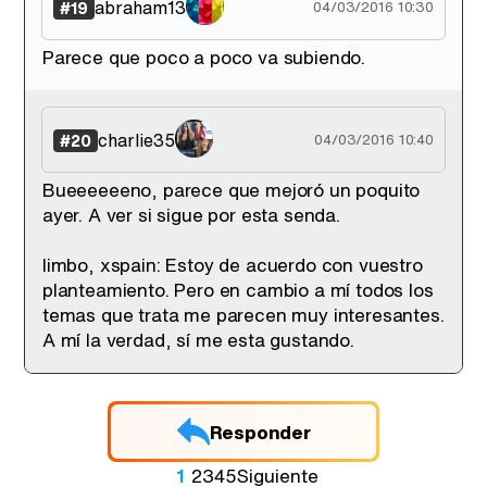
abraham13
#19
04/03/2016 10:30
Parece que poco a poco va subiendo.
charlie35
#20
04/03/2016 10:40
Bueeeeeeno, parece que mejoró un poquito
ayer. A ver si sigue por esta senda.
limbo, xspain: Estoy de acuerdo con vuestro
planteamiento. Pero en cambio a mí todos los
temas que trata me parecen muy interesantes.
A mí la verdad, sí me esta gustando.
Responder
1
2
3
4
5
Siguiente