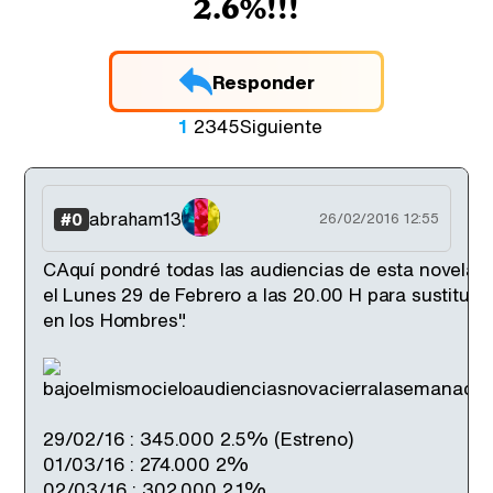
2.6%!!!
Responder
1
2
3
4
5
Siguiente
abraham13
#0
26/02/2016 12:55
CAquí pondré todas las audiencias de esta novela 
el Lunes 29 de Febrero a las 20.00 H para sustituir 
en los Hombres".
29/02/16 : 345.000 2.5% (Estreno)
01/03/16 : 274.000 2%
02/03/16 : 302.000 2.1%