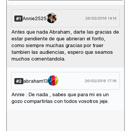
'120 Minutos' celebra sus 2.000 programas en Telemadrid con un vídeo del día a día en la redacción
Annie2525
#1
26/02/2016 14:16
Antes que nada Abraham, darte las gracias de
estar pendiente de que abrieran el forito,
Tráiler de '33 días', la nueva serie de Atresplayer con Julián Villagrán y José Manuel Poga
como siempre muchas gracias por traer
tambien las audiencias, espero que seamos
muchos comentandola.
Tráiler en catalán de 'Ravalear', la nueva serie de HBO Max sobre los fondos buitre
abraham13
#2
26/02/2016 17:18
Annie : De nada , sabes que para mi es un
gozo compartirlas con todos vosotros jeje.
Tráiler de la tercera temporada de 'The Walking Dead: Dead City' de AMC+