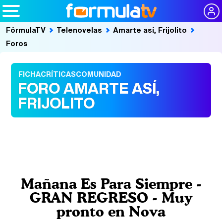
FórmulaTV
Telenovelas
Amarte así, Frijolito
Foros
FICHA
CRÍTICAS
COMUNIDAD
FORO AMARTE ASÍ,
FRIJOLITO
Mañana Es Para Siempre -
GRAN REGRESO - Muy
pronto en Nova