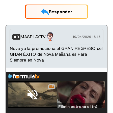
Responder
MASPLAYTV
#0
10/04/2026 18:43
Nova ya la promociona el GRAN REGRESO del
GRAN ÉXITO de Nova Mañana es Para
Siempre en Nova
Loaded
:
33.30%
/
Unmute
Filmin estrena el tráiler de 'Millennial Mal', su nueva comedia universitaria de la mano de Lorena Iglesias