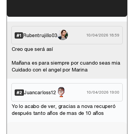
'120 Minutos' celebra sus 2.000 programas en Telemadrid con un vídeo del día a día en la redacción
Rubentrujillo03
#1
10/04/2026 18:59
Creo que será así
Tráiler de '33 días', la nueva serie de Atresplayer con Julián Villagrán y José Manuel Poga
Mañana es para siempre por cuando seas mia
Cuidado con el angel por Marina
Juancarloss12
#2
10/04/2026 19:00
Tráiler en catalán de 'Ravalear', la nueva serie de HBO Max sobre los fondos buitre
Yo lo acabo de ver, gracias a nova recuperó
después tanto años de mas de 10 años
Tráiler de la tercera temporada de 'The Walking Dead: Dead City' de AMC+