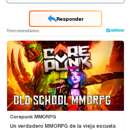
'120 Minutos' celebra sus 2.000 programas en Telemadrid con un vídeo del día a día en la redacción
Responder
Tráiler de '33 días', la nueva serie de Atresplayer con Julián Villagrán y José Manuel Poga
Tráiler en catalán de 'Ravalear', la nueva serie de HBO Max sobre los fondos buitre
Tráiler de la tercera temporada de 'The Walking Dead: Dead City' de AMC+
Corepunk MMORPG
Un verdadero MMORPG de la vieja escuela