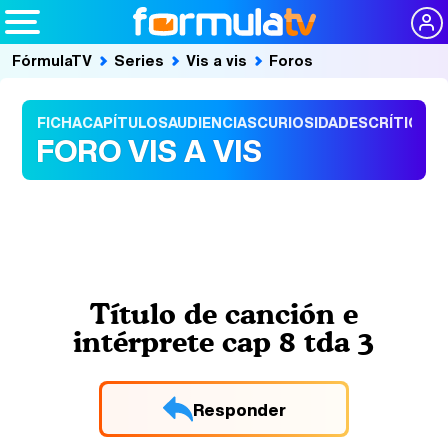
FórmulaTV
Series
Vis a vis
Foros
FICHA
CAPÍTULOS
AUDIENCIAS
CURIOSIDADES
CRÍTICAS
FORO VIS A VIS
Título de canción e
intérprete cap 8 tda 3
Responder