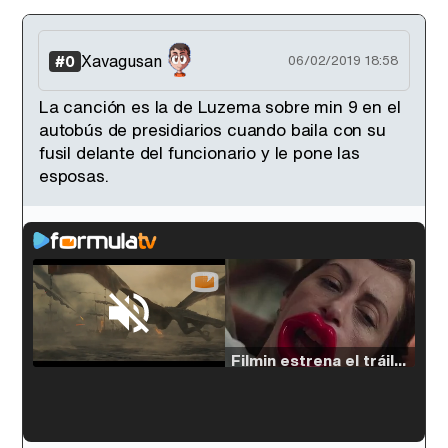
Xavagusan
#0
06/02/2019 18:58
La canción es la de Luzema sobre min 9 en el
autobús de presidiarios cuando baila con su
fusil delante del funcionario y le pone las
esposas.
Loaded
:
33.30%
/
Unmute
Filmin estrena el tráiler de 'Millennial Mal', su nueva comedia universitaria de la mano de Lorena Iglesias