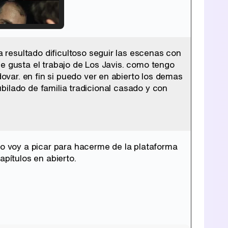
resultado dificultoso seguir las escenas con
Tráiler de '33 días', la nueva serie de Atresplayer con Julián Villagrán y José Manuel Poga
e gusta el trabajo de Los Javis. como tengo
var. en fin si puedo ver en abierto los demas
jubilado de familia tradicional casado y con
Tráiler en catalán de 'Ravalear', la nueva serie de HBO Max sobre los fondos buitre
no voy a picar para hacerme de la plataforma
apítulos en abierto.
Tráiler de la tercera temporada de 'The Walking Dead: Dead City' de AMC+
Canción ganadora de Eurovisión 2026: DARA con "Bangaranga" por Bulgaria