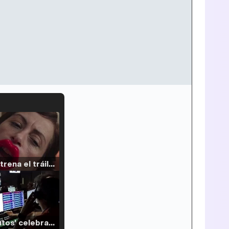
Filmin estrena el tráiler de 'Millennial Mal', su nueva comedia universitaria de la mano de Lorena Iglesias
'120 Minutos' celebra sus 2.000 programas en Telemadrid con un vídeo del día a día en la redacción