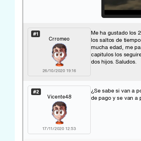
Loade
33.30
Me ha gustado los 2
#1
Crromeo
los saltos de tiemp
mucha edad, me pare
capitulos los seguir
dos hijos. Saludos.
26/10/2020 19:16
¿Se sabe si van a p
#2
Vicente48
de pago y se van a p
17/11/2020 12:53