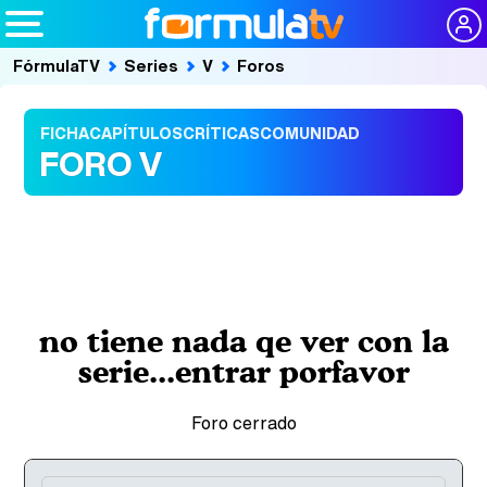
FórmulaTV
Series
V
Foros
FICHA
CAPÍTULOS
CRÍTICAS
COMUNIDAD
FORO V
no tiene nada qe ver con la
serie...entrar porfavor
Foro cerrado