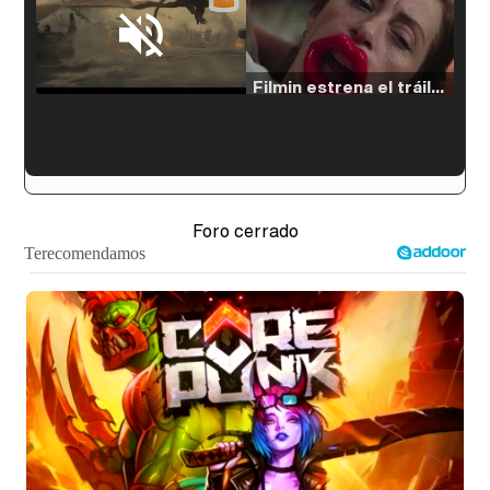
Loaded
:
33.30%
/
Unmute
Filmin estrena el tráiler de 'Millennial Mal', su nueva comedia universitaria de la mano de Lorena Iglesias
'120 Minutos' celebra sus 2.000 programas en Telemadrid con un vídeo del día a día en la redacción
Foro cerrado
Tráiler de '33 días', la nueva serie de Atresplayer con Julián Villagrán y José Manuel Poga
Tráiler en catalán de 'Ravalear', la nueva serie de HBO Max sobre los fondos buitre