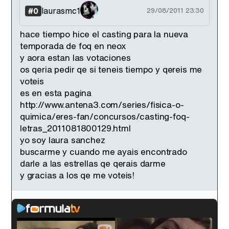
laurasmc1
#0
29/08/2011 23:30
hace tiempo hice el casting para la nueva
temporada de foq en neox
y aora estan las votaciones
os qeria pedir qe si teneis tiempo y qereis me
voteis
es en esta pagina
http://www.antena3.com/series/fisica-o-
quimica/eres-fan/concursos/casting-foq-
letras_2011081800129.html
yo soy laura sanchez
buscarme y cuando me ayais encontrado
darle a las estrellas qe qerais darme
y gracias a los qe me voteis!