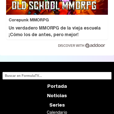
Corepunk MMORPG
Tráiler de la tercera temporada de 'The Walking Dead: Dead City' de AMC+
Un verdadero MMORPG de la vieja escuela
¡Cómo los de antes, pero mejor!
DISCOVER WITH
Canción ganadora de Eurovisión 2026: DARA con "Bangaranga" por Bulgaria
Portada
Noticias
Series
Calendario