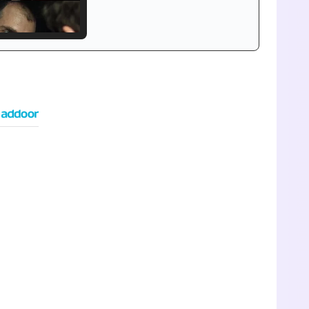
Tráiler de '33 días', la nueva serie de Atresplayer con Julián Villagrán y José Manuel Poga
Tráiler en catalán de 'Ravalear', la nueva serie de HBO Max sobre los fondos buitre
Tráiler de la tercera temporada de 'The Walking Dead: Dead City' de AMC+
Canción ganadora de Eurovisión 2026: DARA con "Bangaranga" por Bulgaria