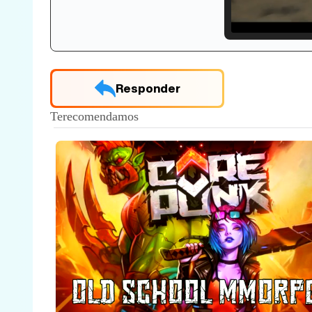
Loade
33.30
Responder