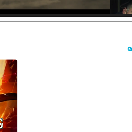
d
:
%
/
Unmute