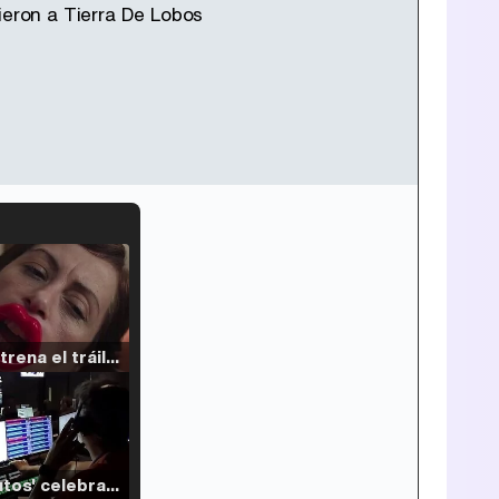
eron a Tierra De Lobos
Filmin estrena el tráiler de 'Millennial Mal', su nueva comedia universitaria de la mano de Lorena Iglesias
'120 Minutos' celebra sus 2.000 programas en Telemadrid con un vídeo del día a día en la redacción