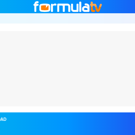
DAD
S