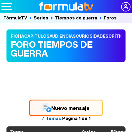
FórmulaTV
Series
Tiempos de guerra
Foros
FICHA
CAPÍTULOS
AUDIENCIAS
CURIOSIDADES
CRÍTICAS
FORO TIEMPOS DE
GUERRA
Nuevo mensaje
7 Temas
Página
1
de
1
Autor
Mensaj
Tema