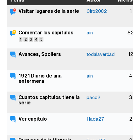
Visitar lugares de la serie
1
Ciro2002
Comentar los capítulos
82
ain
1
2
3
4
5
Avances, Spoilers
12
todalaverdad
1921 Diario de una
4
ain
enfermera
Cuantos capítulos tiene la
3
paco2
serie
Ver capitulo
2
Hada27