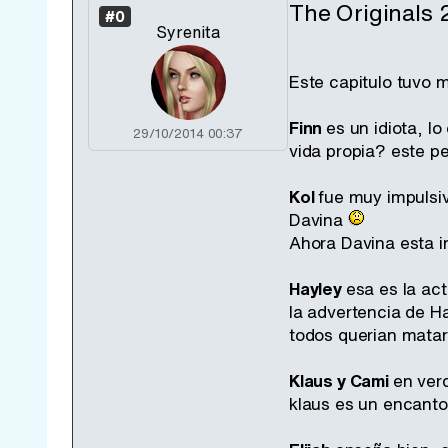
The Originals
#0
Syrenita
Este capitulo tuvo 
Finn
es un idiota, l
29/10/2014 00:37
vida propia? este p
Kol
fue muy impulsiv
Davina
Ahora Davina esta i
Hayley
esa es la ac
la advertencia de H
todos querian mata
Klaus y Cami
en ver
klaus es un encanto 