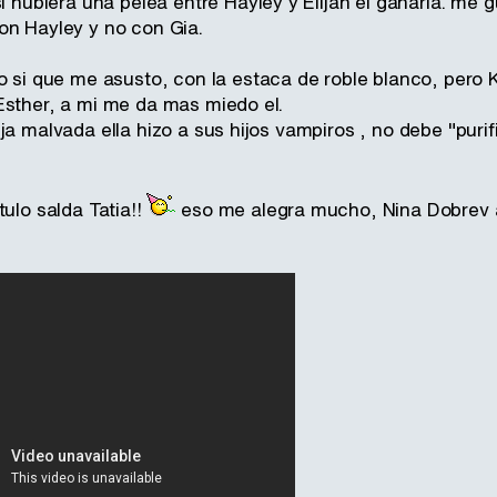
i hubiera una pelea entre Hayley y Elijah el ganaria. me 
on Hayley y no con Gia.
o si que me asusto, con la estaca de roble blanco, pero
Esther, a mi me da mas miedo el.
ja malvada ella hizo a sus hijos vampiros , no debe "purif
tulo salda Tatia!!
eso me alegra mucho, Nina Dobrev a