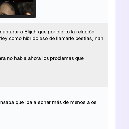
apturar a Elijah que por cierto la relación
Tráiler de '33 días', la nueva serie de Atresplayer con Julián Villagrán y José Manuel Poga
ley como hibrido eso de llamarle bestias, nah
tara no habia ahora los problemas que
Tráiler en catalán de 'Ravalear', la nueva serie de HBO Max sobre los fondos buitre
Tráiler de la tercera temporada de 'The Walking Dead: Dead City' de AMC+
 pensaba que iba a echar más de menos a os