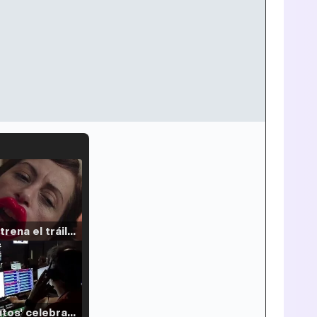
Filmin estrena el tráiler de 'Millennial Mal', su nueva comedia universitaria de la mano de Lorena Iglesias
'120 Minutos' celebra sus 2.000 programas en Telemadrid con un vídeo del día a día en la redacción