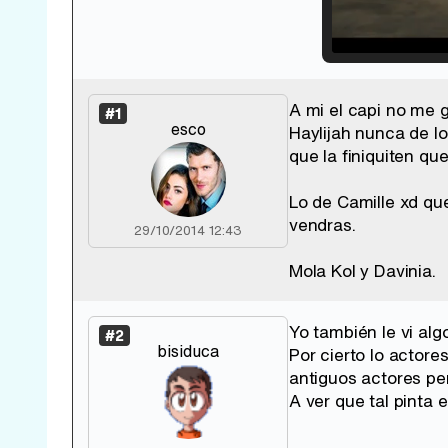
Loade
33.30
A mi el capi no me g
#1
esco
Haylijah nunca de l
que la finiquiten qu
Lo de Camille xd qu
vendras.
29/10/2014 12:43
Mola Kol y Davinia.
Yo también le vi algo
#2
bisiduca
Por cierto lo actor
antiguos actores pe
A ver que tal pinta 