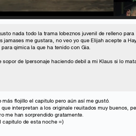
d
:
%
/
Unmute
usto nada todo la trama lobeznos juvenil de relleno para c
os jamases me gustara, no veo yo que Elijah acepte a Hay
e para qimica la que ha tenido con Gia.
e sopor de lpersonaje haciendo debil a mi Klaus si lo ma
 más flojillo el capitulo pero aún así me gustó.
es que interpretan a los originale reuitados muy buenos,
ro me han sorprendido gratamente.
el capitulo de esta noche =)