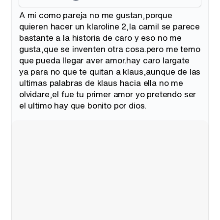
Tráiler en catalán de 'Ravalear', la nueva serie de HBO Max sobre los fondos buitre
A mi como pareja no me gustan,porque
quieren hacer un klaroline 2,la camil se parece
bastante a la historia de caro y eso no me
gusta,que se inventen otra cosa.pero me temo
que pueda llegar aver amor.hay caro largate
Tráiler de la tercera temporada de 'The Walking Dead: Dead City' de AMC+
ya para no que te quitan a klaus,aunque de las
ultimas palabras de klaus hacia ella no me
olvidare,el fue tu primer amor yo pretendo ser
el ultimo hay que bonito por dios.
Canción ganadora de Eurovisión 2026: DARA con "Bangaranga" por Bulgaria