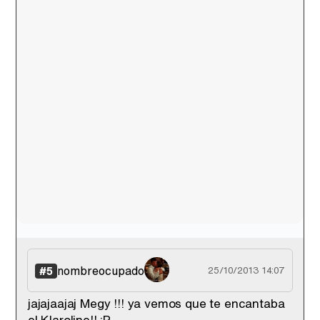
nombreocupado
#5
25/10/2013 14:07
jajajaajaj Megy !!! ya vemos que te encantaba
el Klaroline!! :P