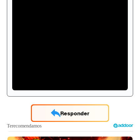
siempre me hubiera encantado que freya se
liara con oliver, aunque también se me paso
por la cabeza que con jackson también me
hubiera encantado, pero bueno los 2
murieron ademas de que jackson estuvo
con hayley pareja que por cierto nunca me
gusto... y el otro acabo siendo un traidor...lo
del vació me pareció un tema muy
interesante, que ganas de ver a hope en la
quinta temporada que hasta incluso ya se
sabe quien sera la proxima actriz que
interpretara a hope en la quinta temporada
Responder