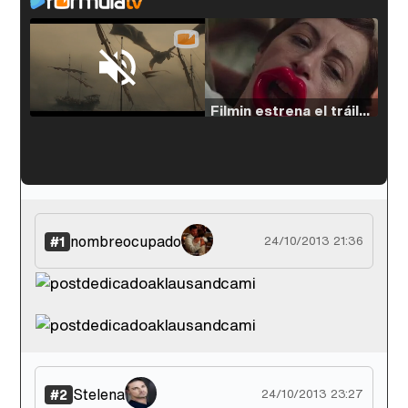
Loaded
:
38.64%
/
Unmute
Filmin estrena el tráiler de 'Millennial Mal', su nueva comedia universitaria de la mano de Lorena Iglesias
'120 Minutos' celebra sus 2.000 programas en Telemadrid con un vídeo del día a día en la redacción
nombreocupado
#1
24/10/2013 21:36
Tráiler de '33 días', la nueva serie de Atresplayer con Julián Villagrán y José Manuel Poga
Stelena
#2
24/10/2013 23:27