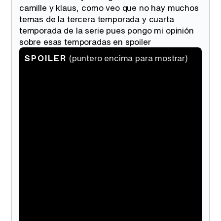
camille y klaus, como veo que no hay muchos
temas de la tercera temporada y cuarta
temporada de la serie pues pongo mi opinión
sobre esas temporadas en spoiler
SPOILER
(puntero encima para mostrar)
la tercera temporada fue una locura total
con tanta muerte lo que si me encanto
fueron las escenas tan lindas de las parejas
que me encantan una pena que todo
acabara tan mal, y sobre la cuarta
temporada pues me ha gustado aunque en
mi opinión un tanto decepcionante creí que
serian mas capítulos y también crei que
resucitarían no solo a davina sino también a
camille, y otra cosa que tambien me
decepciono fue la nueva parejilla de freya y
keeling que no me gusto nada no los vi
quimica y no consiguieron transmitirme
nada de nada, también es verdad que a mi