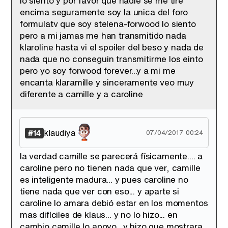
lo siento y por favor que nadie se me tire
encima seguramente soy la unica del foro
formulatv que soy stelena-forwood lo siento
pero a mi jamas me han transmitido nada
klaroline hasta vi el spoiler del beso y nada de
nada que no conseguin transmitirme los einto
pero yo soy forwood forever...y a mi me
encanta klaramille y sinceramente veo muy
diferente a camille y a caroline
klaudiya
#14
07/04/2017 00:24
la verdad camille se parecerá físicamente.... a
caroline pero no tienen nada que ver, camille
es inteligente madura... y pues caroline no
tiene nada que ver con eso... y aparte si
caroline lo amara debió estar en los momentos
mas difíciles de klaus... y no lo hizo... en
cambio camille lo apoyo.. y hizo que mostrara