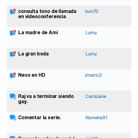
consulta tono de llamada
1
bcn70
en videoconferencia
La madre de Ami
1
Lumy
La gran boda
1
Lumy
Neox en HD
1
jmarro2
Raj va a terminar siendo
11
CamiJane
gay.
Comentar la serie.
9
Nymeria91