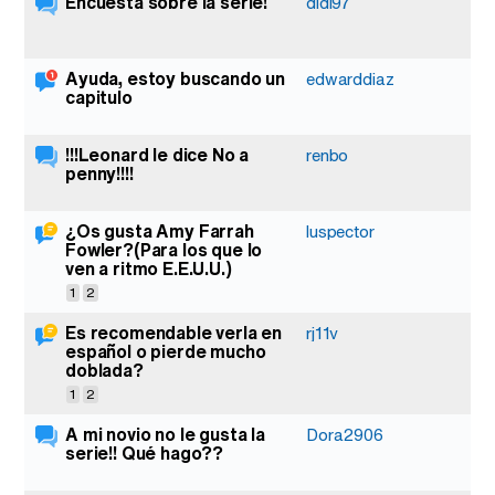
Encuesta sobre la serie!
2
didi97
Ayuda, estoy buscando un
1
edwarddiaz
capitulo
!!!Leonard le dice No a
3
renbo
penny!!!!
¿Os gusta Amy Farrah
31
luspector
Fowler?(Para los que lo
ven a ritmo E.E.U.U.)
1
2
Es recomendable verla en
28
rj11v
español o pierde mucho
doblada?
1
2
A mi novio no le gusta la
4
Dora2906
serie!! Qué hago??