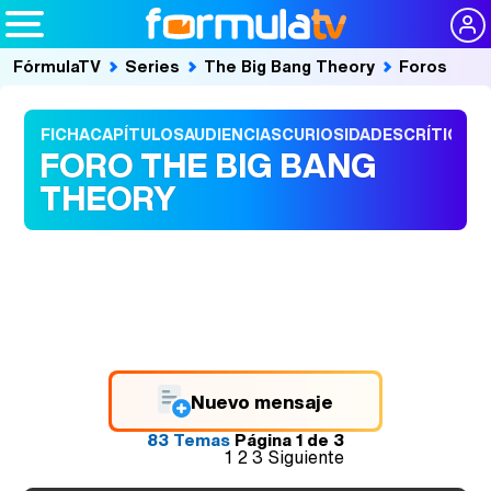
FórmulaTV
Series
The Big Bang Theory
Foros
FICHA
CAPÍTULOS
AUDIENCIAS
CURIOSIDADES
CRÍTICAS
FORO THE BIG BANG
THEORY
Nuevo mensaje
83 Temas
Página
1
de
3
1
2
3
Siguiente