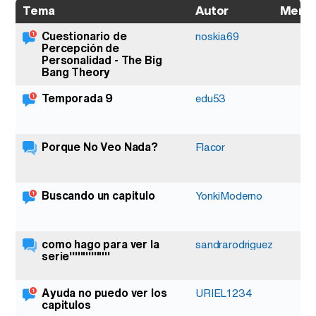
Autor
Mensa
Tema
Cuestionario de
1
noskia69
Percepción de
Personalidad - The Big
Bang Theory
Temporada 9
1
edu53
Porque No Veo Nada?
7
Flacor
Buscando un capitulo
1
YonkiModerno
como hago para ver la
3
sandrarodriguez
serie'''''''''''''''
Ayuda no puedo ver los
1
URIEL1234
capitulos