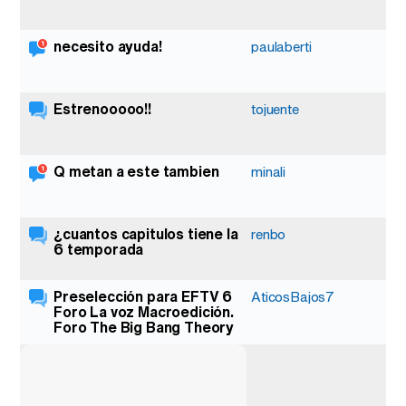
necesito ayuda!
1
paulaberti
Estrenooooo!!
13
tojuente
Q metan a este tambien
1
minali
¿cuantos capitulos tiene la
4
renbo
6 temporada
Preselección para EFTV 6
2
AticosBajos7
Foro La voz Macroedición.
Foro The Big Bang Theory