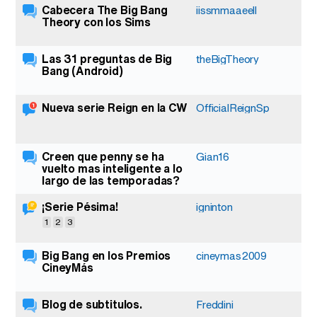
Cabecera The Big Bang
2
iissmmaaeell
Theory con los Sims
Las 31 preguntas de Big
4
theBigTheory
Bang (Android)
Nueva serie Reign en la CW
1
OfficialReignSp
Creen que penny se ha
7
Gian16
vuelto mas inteligente a lo
largo de las temporadas?
¡Serie Pésima!
47
igninton
1
2
3
Big Bang en los Premios
3
cineymas2009
CineyMás
Blog de subtitulos.
2
Freddini