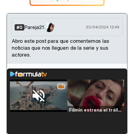
Pareja21
#0
23/04/2024 12:49
Abro este post para que comentemos las
noticias que nos lleguen de la serie y sus
actores.
Loaded
:
54.63%
/
Unmute
Filmin estrena el tráiler de 'Millennial Mal', su nueva comedia universitaria de la mano de Lorena Iglesias