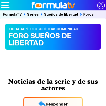
FórmulaTV
Series
Sueños de libertad
Foros
FICHA
CAPÍTULOS
CRÍTICAS
COMUNIDAD
FORO SUEÑOS DE
LIBERTAD
Noticias de la serie y de sus
actores
Responder