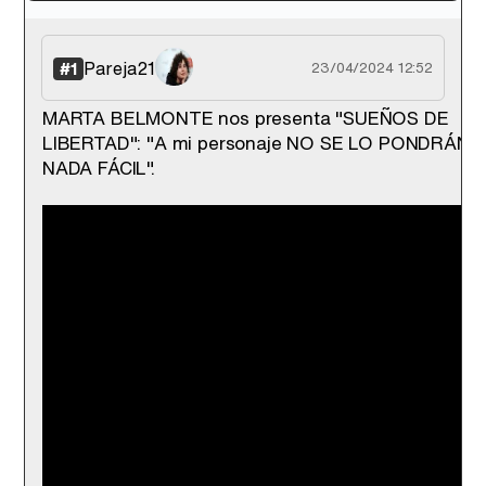
'120 Minutos' celebra sus 2.000 programas en Telemadrid con un vídeo del día a día en la redacción
Pareja21
#1
23/04/2024 12:52
MARTA BELMONTE nos presenta "SUEÑOS DE
LIBERTAD": "A mi personaje NO SE LO PONDRÁN
Tráiler de '33 días', la nueva serie de Atresplayer con Julián Villagrán y José Manuel Poga
NADA FÁCIL".
Tráiler en catalán de 'Ravalear', la nueva serie de HBO Max sobre los fondos buitre
Tráiler de la tercera temporada de 'The Walking Dead: Dead City' de AMC+