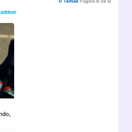
0 Temas
Página
0
de
0
ndo,