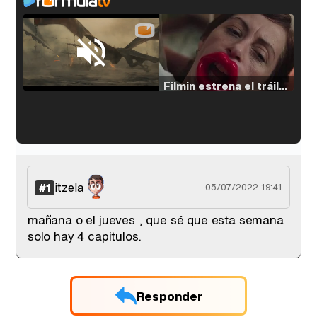
Loaded
:
33.30%
/
Unmute
Filmin estrena el tráiler de 'Millennial Mal', su nueva comedia universitaria de la mano de Lorena Iglesias
'120 Minutos' celebra sus 2.000 programas en Telemadrid con un vídeo del día a día en la redacción
itzela
#1
05/07/2022 19:41
mañana o el jueves , que sé que esta semana
solo hay 4 capitulos.
Tráiler de '33 días', la nueva serie de Atresplayer con Julián Villagrán y José Manuel Poga
Responder