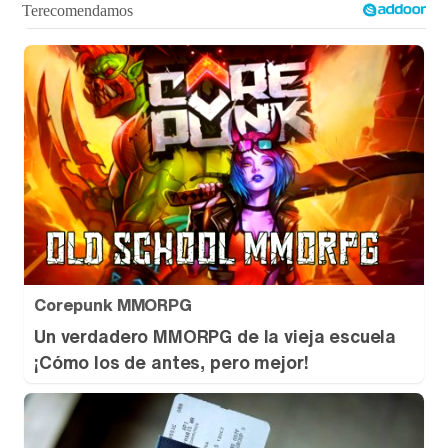
Tráiler en catalán de 'Ravalear', la nueva serie de HBO Max sobre los fondos buitre
Tráiler de la tercera temporada de 'The Walking Dead: Dead City' de AMC+
Canción ganadora de Eurovisión 2026: DARA con "Bangaranga" por Bulgaria
Corepunk MMORPG
Un verdadero MMORPG de la vieja escuela
¡Cómo los de antes, pero mejor!