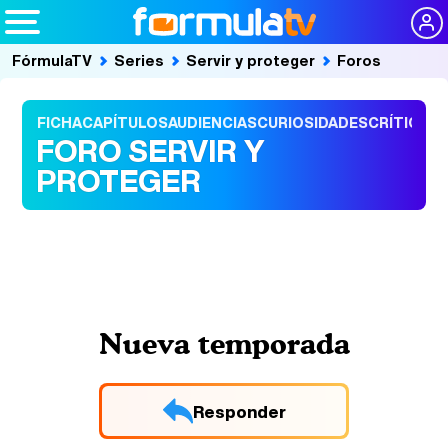
FórmulaTV
Series
Servir y proteger
Foros
FICHA
CAPÍTULOS
AUDIENCIAS
CURIOSIDADES
CRÍTICAS
FORO SERVIR Y
PROTEGER
Nueva temporada
Responder