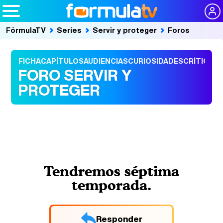
FórmulaTV
Series
Servir y proteger
Foros
FICHA
CAPÍTULOS
AUDIENCIAS
CURIOSIDADES
CRÍTICAS
FORO SERVIR Y
PROTEGER
Tendremos séptima
temporada.
Responder