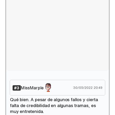
Tráiler de la tercera temporada de 'The Walking Dead: Dead City' de AMC+
Canción ganadora de Eurovisión 2026: DARA con "Bangaranga" por Bulgaria
MissMarple
#3
30/05/2022 20:49
Qué bien. A pesar de algunos fallos y cierta
falta de credibilidad en algunas tramas, es
muy entretenida.