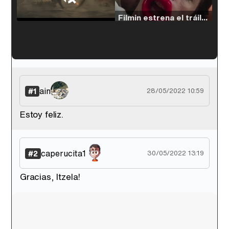
Loaded
:
33.30%
/
Unmute
Filmin estrena el tráiler de 'Millennial Mal', su nueva comedia universitaria de la mano de Lorena Iglesias
'120 Minutos' celebra sus 2.000 programas en Telemadrid con un vídeo del día a día en la redacción
ain
#1
28/05/2022 10:59
Estoy feliz.
Tráiler de '33 días', la nueva serie de Atresplayer con Julián Villagrán y José Manuel Poga
caperucita1
#2
30/05/2022 13:19
Gracias, Itzela!
Tráiler en catalán de 'Ravalear', la nueva serie de HBO Max sobre los fondos buitre