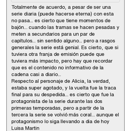
Totalmente de acuerdo, a pesar de ser una
serie diaria (puede hacerse eterna) con esta
Tráiler de '33 días', la nueva serie de Atresplayer con Julián Villagrán y José Manuel Poga
no pasa... es cierto que tiene momentos de
bajón... cuando las tramas se hacen pesadas y
meten a secundarios para un par de
capítulos... sin sentido alguno... pero a rasgos
generales la serie está genial. Es cierto, que si
Tráiler en catalán de 'Ravalear', la nueva serie de HBO Max sobre los fondos buitre
tuviera otra franja de emisión puede que
tuviera más impacto, pero hay que recordar
que es el contenido no informativo de la
cadena casi a diario...
Respecto al personaje de Alicia, la verdad,
Tráiler de la tercera temporada de 'The Walking Dead: Dead City' de AMC+
estaba super agotado, y la vuelta fue la traca
final para su despedida... es cierto que fue la
protagonista de la serie durante las dos
primeras temporadas, pero a partir de la
tercera la serie se volvió más coral... aunque el
Canción ganadora de Eurovisión 2026: DARA con "Bangaranga" por Bulgaria
protagonismo lo siga llevando a dia de hoy
Luisa Martin