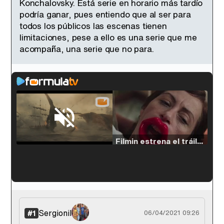
Konchalovsky. Está serie en horario más tardío
podría ganar, pues entiendo que al ser para
todos los públicos las escenas tienen
limitaciones, pese a ello es una serie que me
acompaña, una serie que no para.
Loaded
:
38.64%
/
Unmute
Filmin estrena el tráiler de 'Millennial Mal', su nueva comedia universitaria de la mano de Lorena Iglesias
'120 Minutos' celebra sus 2.000 programas en Telemadrid con un vídeo del día a día en la redacción
Sergionil
#1
06/04/2021 09:26