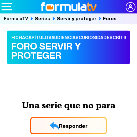
FórmulaTV
Series
Servir y proteger
Foros
FICHA
CAPÍTULOS
AUDIENCIAS
CURIOSIDADES
CRÍTICAS
FORO SERVIR Y
PROTEGER
Una serie que no para
Responder