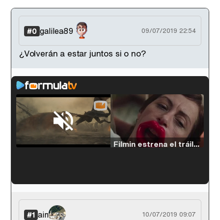
galilea89
#0
09/07/2019 22:54
¿Volverán a estar juntos si o no?
Loaded
:
33.30%
/
Unmute
Filmin estrena el tráiler de 'Millennial Mal', su nueva comedia universitaria de la mano de Lorena Iglesias
'120 Minutos' celebra sus 2.000 programas en Telemadrid con un vídeo del día a día en la redacción
ain
#1
10/07/2019 09:07