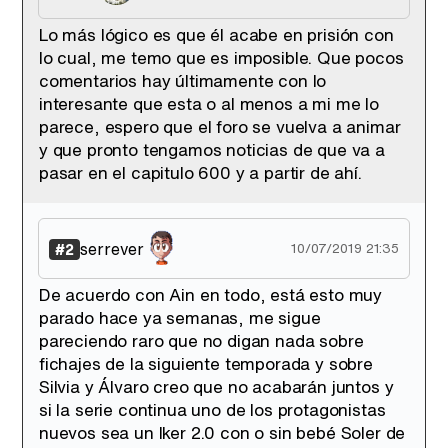
Lo más lógico es que él acabe en prisión con
lo cual, me temo que es imposible. Que pocos
Tráiler de '33 días', la nueva serie de Atresplayer con Julián Villagrán y José Manuel Poga
comentarios hay últimamente con lo
interesante que esta o al menos a mi me lo
parece, espero que el foro se vuelva a animar
y que pronto tengamos noticias de que va a
pasar en el capitulo 600 y a partir de ahí.
Tráiler en catalán de 'Ravalear', la nueva serie de HBO Max sobre los fondos buitre
serrever
#2
10/07/2019 21:35
De acuerdo con Ain en todo, está esto muy
Tráiler de la tercera temporada de 'The Walking Dead: Dead City' de AMC+
parado hace ya semanas, me sigue
pareciendo raro que no digan nada sobre
fichajes de la siguiente temporada y sobre
Silvia y Álvaro creo que no acabarán juntos y
si la serie continua uno de los protagonistas
Canción ganadora de Eurovisión 2026: DARA con "Bangaranga" por Bulgaria
nuevos sea un Iker 2.0 con o sin bebé Soler de