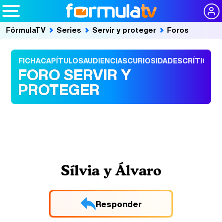
FórmulaTV
Series
Servir y proteger
Foros
FICHA
CAPÍTULOS
AUDIENCIAS
CURIOSIDADES
CRÍTICAS
FORO SERVIR Y
PROTEGER
Sílvia y Álvaro
Responder