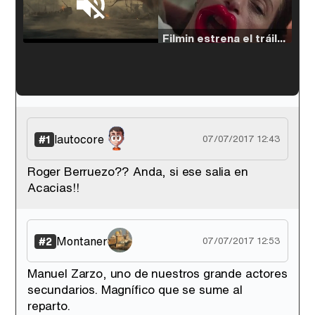
Loaded
:
38.64%
/
Unmute
Filmin estrena el tráiler de 'Millennial Mal', su nueva comedia universitaria de la mano de Lorena Iglesias
'120 Minutos' celebra sus 2.000 programas en Telemadrid con un vídeo del día a día en la redacción
lautocore
#1
07/07/2017 12:43
Roger Berruezo?? Anda, si ese salia en
Acacias!!
Tráiler de '33 días', la nueva serie de Atresplayer con Julián Villagrán y José Manuel Poga
Montaner
#2
07/07/2017 12:53
Manuel Zarzo, uno de nuestros grande actores
Tráiler en catalán de 'Ravalear', la nueva serie de HBO Max sobre los fondos buitre
secundarios. Magnífico que se sume al
reparto.