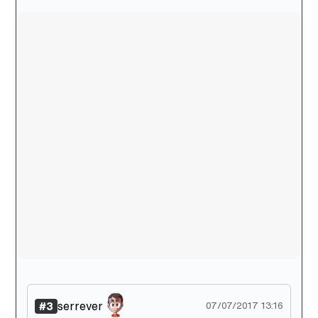
Tráiler de la tercera temporada de 'The Walking Dead: Dead City' de AMC+
Canción ganadora de Eurovisión 2026: DARA con "Bangaranga" por Bulgaria
serrever
#3
07/07/2017 13:16