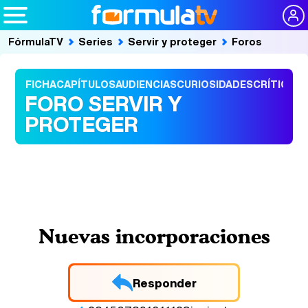
FórmulaTV
Series
Servir y proteger
Foros
FICHA
CAPÍTULOS
AUDIENCIAS
CURIOSIDADES
CRÍTICAS
FORO SERVIR Y
PROTEGER
Nuevas incorporaciones
Responder