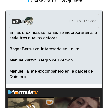
1
2
3
4
5
6
7
8
9
10
11
12
Siguiente
ain
#0
07/07/2017 12:37
En las próximas semanas se incorporaran a la
serie tres nuevos actores:
Roger Berruezo: Interesado en Laura.
Manuel Zarzo: Suegro de Bremón.
Manuel Tallafé excompañero en la cárcel de
Quintero.