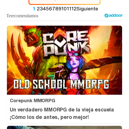
1
2
3
4
5
6
7
8
9
10
11
12
Siguiente
Corepunk MMORPG
Un verdadero MMORPG de la vieja escuela
¡Cómo los de antes, pero mejor!