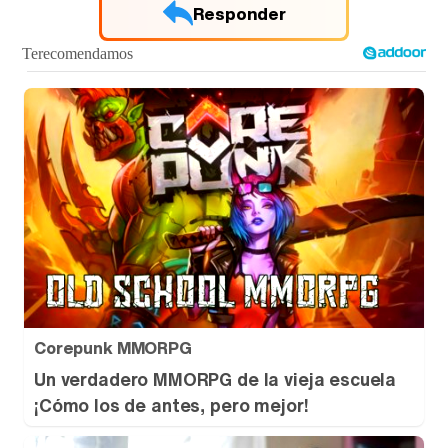
Responder
Tráiler de '33 días', la nueva serie de Atresplayer con Julián Villagrán y José Manuel Poga
Tráiler en catalán de 'Ravalear', la nueva serie de HBO Max sobre los fondos buitre
Tráiler de la tercera temporada de 'The Walking Dead: Dead City' de AMC+
Corepunk MMORPG
Un verdadero MMORPG de la vieja escuela
¡Cómo los de antes, pero mejor!
Canción ganadora de Eurovisión 2026: DARA con "Bangaranga" por Bulgaria