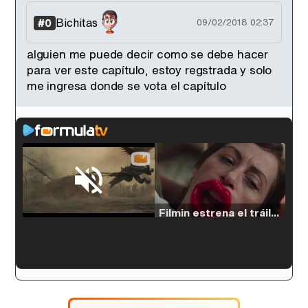
Bichitas
#0
09/02/2018 02:37
alguien me puede decir como se debe hacer
para ver este capítulo, estoy regstrada y solo
me ingresa donde se vota el capítulo
Loaded
:
33.30%
/
Unmute
Filmin estrena el tráiler de 'Millennial Mal', su nueva comedia universitaria de la mano de Lorena Iglesias
'120 Minutos' celebra sus 2.000 programas en Telemadrid con un vídeo del día a día en la redacción