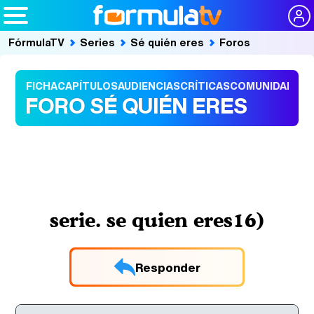
FórmulaTV
Series
Sé quién eres
Foros
FICHA
CAPÍTULOS
AUDIENCIAS
CRÍTICAS
COMUNIDAD
FORO SÉ QUIÉN ERES
serie. se quien eres16)
Responder