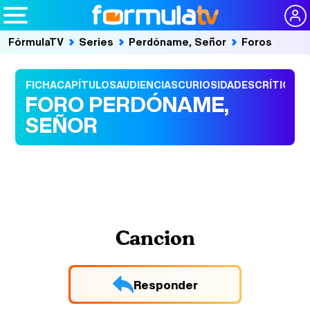
FórmulaTV
Series
Perdóname, Señor
Foros
FICHA
CAPÍTULOS
AUDIENCIAS
CURIOSIDADES
CRÍTICAS
FORO PERDÓNAME,
SEÑOR
Cancion
Responder