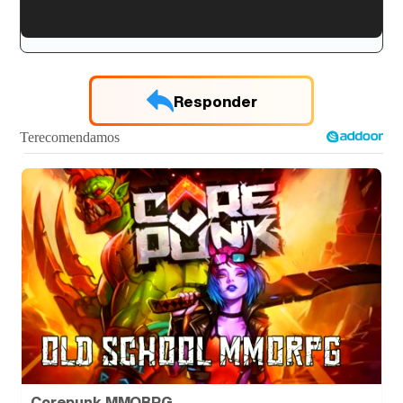
'120 Minutos' celebra sus 2.000 programas en Telemadrid con un vídeo del día a día en la redacción
Responder
Tráiler de '33 días', la nueva serie de Atresplayer con Julián Villagrán y José Manuel Poga
Tráiler en catalán de 'Ravalear', la nueva serie de HBO Max sobre los fondos buitre
Tráiler de la tercera temporada de 'The Walking Dead: Dead City' de AMC+
Corepunk MMORPG