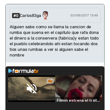
Carlos83ga
#0
03/08/2017 15:49
Alguien sabe como se llama la cancion de
rumba que suena en el capitulo que rafa dona
el dinero a la conservera (fabrica)y estan todo
el pueblo celebrandolo ahi estan tocando dos
tios unas rumbas a ver si alguien sabe el
nombre
Loaded
:
33.30%
/
Unmute
Filmin estrena el tráiler de 'Millennial Mal', su nueva comedia universitaria de la mano de Lorena Iglesias