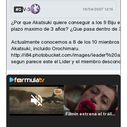
V-3
#0
19/04/2007 12:16
¿Por que Akatsuki quiere conseguir a los 9 Biju en 
plazo maximo de 3 años? ¿Que pasa dentro de 3 a
Actualmente conocemos a 8 de los 10 mienbros de
Akatsuki, incluido Orochimaru.
http://i84.photobucket.com/images/leader%20akat
segun parece este el Lider y el miembro desconocido
Loaded
:
33.30%
/
Unmute
Filmin estrena el tráiler de 'Millennial Mal', su nueva comedia universitaria de la mano de Lorena Iglesias