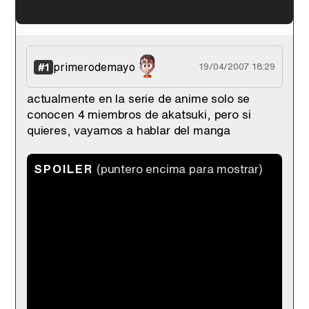
'120 Minutos' celebra sus 2.000 programas en Telemadrid con un vídeo del día a día en la redacción
primerodemayo
#1
19/04/2007 18:29
actualmente en la serie de anime solo se
conocen 4 miembros de akatsuki, pero si
Tráiler de '33 días', la nueva serie de Atresplayer con Julián Villagrán y José Manuel Poga
quieres, vayamos a hablar del manga
SPOILER
(puntero encima para mostrar)
en el comic si se conocen practicamente
Tráiler en catalán de 'Ravalear', la nueva serie de HBO Max sobre los fondos buitre
todos los miembros de akatsuki, todos salvo
el del lider, que nadie a visto y algunos
dicen que es yondaime el cuarto hokage,
cosa que para mi es imposible, y la de la
chica de pelo azul, de la que tampoco se
Tráiler de la tercera temporada de 'The Walking Dead: Dead City' de AMC+
sabe nada aun, ademas, tambien se saben