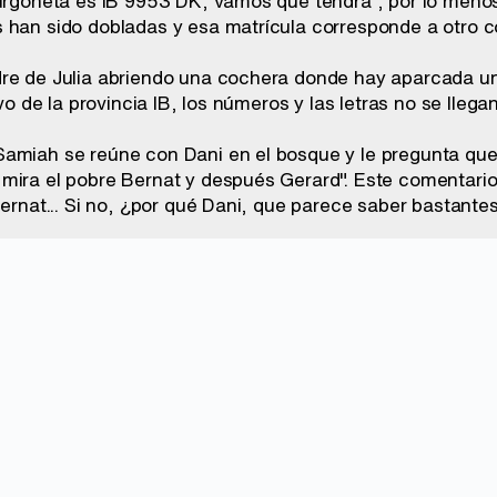
furgoneta es IB 9953 DK, vamos que tendrá , por lo men
 han sido dobladas y esa matrícula corresponde a otro c
re de Julia abriendo una cochera donde hay aparcada un
ivo de la provincia IB, los números y las letras no se llegan
amiah se reúne con Dani en el bosque y le pregunta que 
mira el pobre Bernat y después Gerard". Este comentario 
Bernat... Si no, ¿por qué Dani, que parece saber bastant