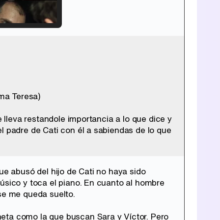
Tráiler de '33 días', la nueva serie de Atresplayer con Julián Villagrán y José Manuel Poga
ama Teresa)
Tráiler en catalán de 'Ravalear', la nueva serie de HBO Max sobre los fondos buitre
e lleva restandole importancia a lo que dice y
l padre de Cati con él a sabiendas de lo que
Tráiler de la tercera temporada de 'The Walking Dead: Dead City' de AMC+
ue abusó del hijo de Cati no haya sido
úsico y toca el piano. En cuanto al hombre
 se me queda suelto.
eta como la que buscan Sara y Víctor. Pero
Canción ganadora de Eurovisión 2026: DARA con "Bangaranga" por Bulgaria