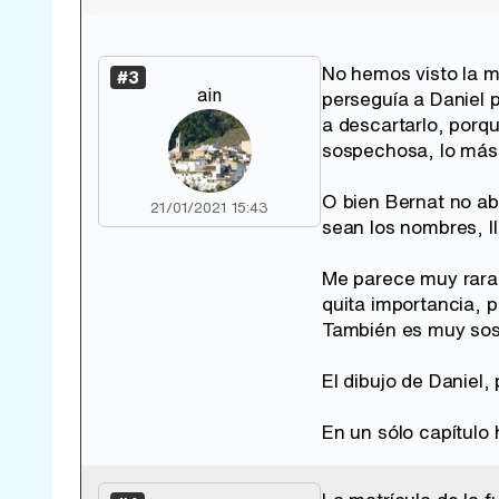
No hemos visto la ma
#3
ain
perseguía a Daniel 
a descartarlo, porq
sospechosa, lo más n
O bien Bernat no abu
21/01/2021 15:43
sean los nombres, l
Me parece muy rara l
quita importancia, 
También es muy sosp
El dibujo de Daniel
En un sólo capítul