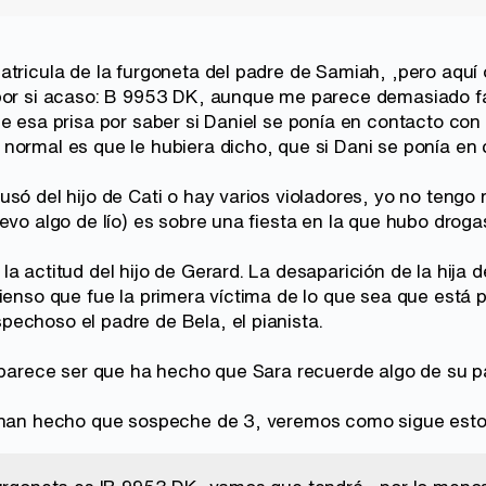
tricula de la furgoneta del padre de Samiah, ,pero aquí 
por si acaso: B 9953 DK, aunque me parece demasiado fác
ue esa prisa por saber si Daniel se ponía en contacto co
ormal es que le hubiera dicho, que si Dani se ponía en co
só del hijo de Cati o hay varios violadores, yo no tengo 
levo algo de lío) es sobre una fiesta en la que hubo drog
a actitud del hijo de Gerard. La desaparición de la hija 
pienso que fue la primera víctima de lo que sea que está 
echoso el padre de Bela, el pianista.
, parece ser que ha hecho que Sara recuerde algo de su 
o han hecho que sospeche de 3, veremos como sigue esto