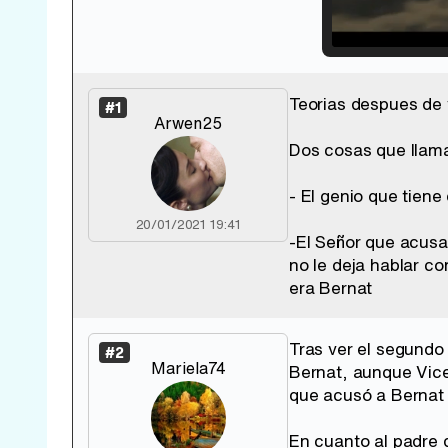
Loade
33.30
Teorias despues de 
#1
Arwen25
Dos cosas que llam
- El genio que tiene
20/01/2021 19:41
-El Señor que acusa 
no le deja hablar c
era Bernat
Tras ver el segundo 
#2
Mariela74
Bernat, aunque Vice
que acusó a Bernat 
En cuanto al padre 