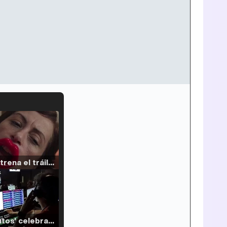
Filmin estrena el tráiler de 'Millennial Mal', su nueva comedia universitaria de la mano de Lorena Iglesias
'120 Minutos' celebra sus 2.000 programas en Telemadrid con un vídeo del día a día en la redacción