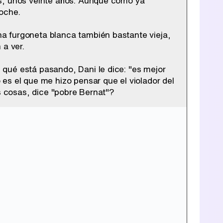
os, unos veinte años. Aunque como ya
oche.
a furgoneta blanca también bastante vieja,
 a ver.
qué está pasando, Dani le dice: "es mejor
es el que me hizo pensar que el violador del
es cosas, dice "pobre Bernat"?