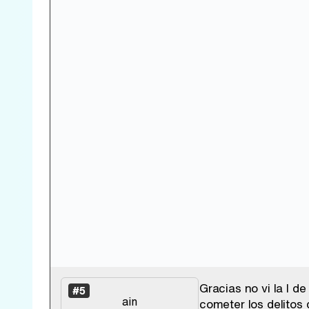
Gracias no vi la I d
#5
ain
cometer los delitos