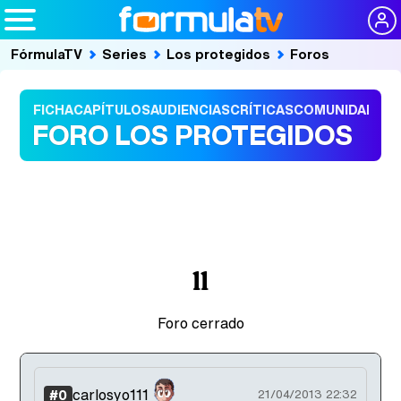
FórmulaTV
Series
Los protegidos
Foros
FICHA
CAPÍTULOS
AUDIENCIAS
CRÍTICAS
COMUNIDAD
FORO LOS PROTEGIDOS
ll
Foro cerrado
carlosyo111
#0
21/04/2013 22:32