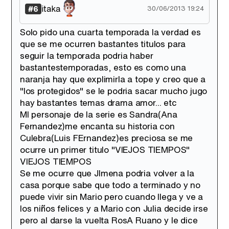
itaka
#6
30/06/2013 19:24
Solo pido una cuarta temporada la verdad es
que se me ocurren bastantes titulos para
seguir la temporada podria haber
bastantestemporadas, esto es como una
naranja hay que explimirla a tope y creo que a
"los protegidos" se le podria sacar mucho jugo
hay bastantes temas drama amor... etc
MI personaje de la serie es Sandra(Ana
Fernandez)me encanta su historia con
Culebra(Luis FErnandez)es preciosa se me
ocurre un primer titulo "VIEJOS TIEMPOS"
VIEJOS TIEMPOS
Se me ocurre que JImena podria volver a la
casa porque sabe que todo a terminado y no
puede vivir sin Mario pero cuando llega y ve a
los niños felices y a Mario con Julia decide irse
pero al darse la vuelta RosA Ruano y le dice