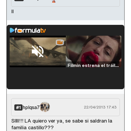
ll
Loaded
:
33.30%
/
Unmute
Filmin estrena el tráiler de 'Millennial Mal', su nueva comedia universitaria de la mano de Lorena Iglesias
'120 Minutos' celebra sus 2.000 programas en Telemadrid con un vídeo del día a día en la redacción
hplqsa7
#1
22/04/2013 17:43
SIIII!!! LA quiero ver ya, se sabe si saldran la
familia castillo???