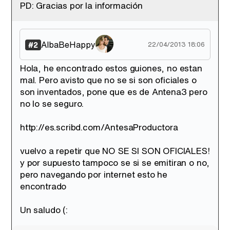
Tráiler de '33 días', la nueva serie de Atresplayer con Julián Villagrán y José Manuel Poga
PD: Gracias por la información
AlbaBeHappy
#2
22/04/2013 18:06
Tráiler en catalán de 'Ravalear', la nueva serie de HBO Max sobre los fondos buitre
Hola, he encontrado estos guiones, no estan
mal. Pero avisto que no se si son oficiales o
son inventados, pone que es de Antena3 pero
no lo se seguro.
Tráiler de la tercera temporada de 'The Walking Dead: Dead City' de AMC+
http://es.scribd.com/AntesaProductora
vuelvo a repetir que NO SE SI SON OFICIALES!
y por supuesto tampoco se si se emitiran o no,
pero navegando por internet esto he
Canción ganadora de Eurovisión 2026: DARA con "Bangaranga" por Bulgaria
encontrado
Un saludo (: