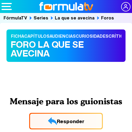
FórmulaTV
Series
La que se avecina
Foros
FICHA
CAPÍTULOS
AUDIENCIAS
CURIOSIDADES
CRÍTICAS
FORO LA QUE SE
AVECINA
Mensaje para los guionistas
Responder