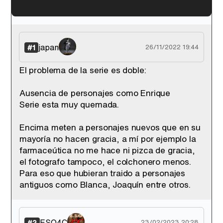
'120 Minutos' celebra sus 2.000 programas en Telemadrid con un vídeo del día a día en la redacción
japan
#1
26/11/2022 19:44
El problema de la serie es doble:
Tráiler de '33 días', la nueva serie de Atresplayer con Julián Villagrán y José Manuel Poga
Ausencia de personajes como Enrique
Serie esta muy quemada.
Encima meten a personajes nuevos que en su
mayoría no hacen gracia, a mí por ejemplo la
Tráiler en catalán de 'Ravalear', la nueva serie de HBO Max sobre los fondos buitre
farmaceútica no me hace ni pizca de gracia,
el fotografo tampoco, el colchonero menos.
Para eso que hubieran traido a personajes
antiguos como Blanca, Joaquín entre otros.
Tráiler de la tercera temporada de 'The Walking Dead: Dead City' de AMC+
ESO4C
#2
23/02/2023 20:28