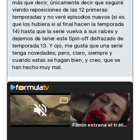
más que decir, únicamente decir que seguiré
viendo reposiciones de las 12 primeras
temporadas y no veré episodios nuevos (si es
que los hubiera si al final hacen la temporada
14) hasta que la serie vuelva a sus raíces y
dejemos de tener este Spin-off disfrazado de
temporada 13. Y ojo, me gusta que una serie
tenga novedades; pero, claro, siempre y
cuando estas se hagan bien, y creo, que se
han hecho muy mal.
Loaded
:
33.30%
/
Unmute
Filmin estrena el tráiler de 'Millennial Mal', su nueva comedia universitaria de la mano de Lorena Iglesias