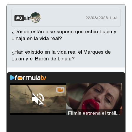
ain
#0
22/03/2023 11:41
¿Dónde están o se supone que están Lujan y
Linaja en la vida real?
¿Han existido en la vida real el Marques de
Lujan y el Barón de Linaja?
Loaded
:
33.30%
/
Unmute
Filmin estrena el tráiler de 'Millennial Mal', su nueva comedia universitaria de la mano de Lorena Iglesias