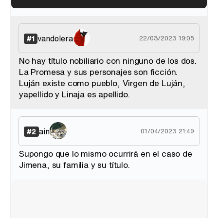
'120 Minutos' celebra sus 2.000 programas en Telemadrid con un vídeo del día a día en la redacción
vandolera
#1
22/03/2023 19:05
No hay título nobiliario con ninguno de los dos.
La Promesa y sus personajes son ficción.
Tráiler de '33 días', la nueva serie de Atresplayer con Julián Villagrán y José Manuel Poga
Luján existe como pueblo, Virgen de Luján,
yapellido y Linaja es apellido.
ain
#2
01/04/2023 21:49
Tráiler en catalán de 'Ravalear', la nueva serie de HBO Max sobre los fondos buitre
Supongo que lo mismo ocurrirá en el caso de
Jimena, su familia y su título.
Tráiler de la tercera temporada de 'The Walking Dead: Dead City' de AMC+