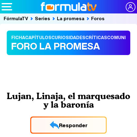
FórmulaTV
Series
La promesa
Foros
FICHA
CAPÍTULOS
CURIOSIDADES
CRÍTICAS
COMUNIDAD
FORO LA PROMESA
Lujan, Linaja, el marquesado
y la baronía
Responder