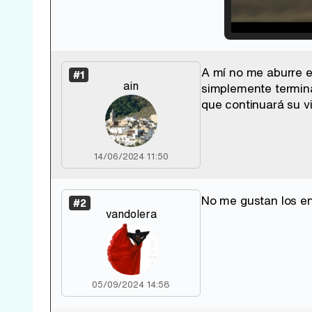
Loade
33.30
A mí no me aburre 
#1
ain
simplemente terminan
que continuará su v
14/06/2024 11:50
No me gustan los en
#2
vandolera
05/09/2024 14:58