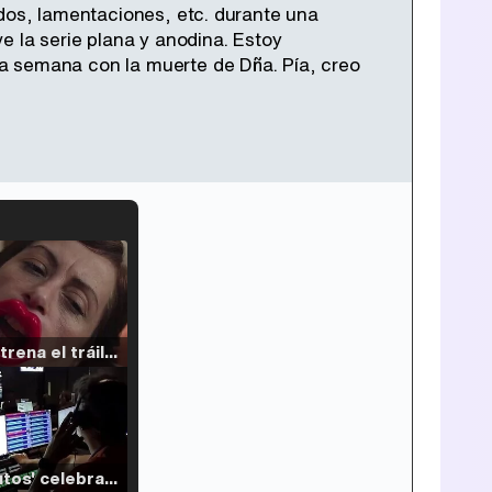
rdos, lamentaciones, etc. durante una
e la serie plana y anodina. Estoy
a semana con la muerte de Dña. Pía, creo
Filmin estrena el tráiler de 'Millennial Mal', su nueva comedia universitaria de la mano de Lorena Iglesias
'120 Minutos' celebra sus 2.000 programas en Telemadrid con un vídeo del día a día en la redacción