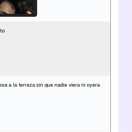
to
Tráiler de '33 días', la nueva serie de Atresplayer con Julián Villagrán y José Manuel Poga
Tráiler en catalán de 'Ravalear', la nueva serie de HBO Max sobre los fondos buitre
sa a la terraza sin que nadie viera ni oyera
Tráiler de la tercera temporada de 'The Walking Dead: Dead City' de AMC+
Canción ganadora de Eurovisión 2026: DARA con "Bangaranga" por Bulgaria