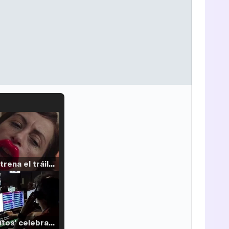
Filmin estrena el tráiler de 'Millennial Mal', su nueva comedia universitaria de la mano de Lorena Iglesias
'120 Minutos' celebra sus 2.000 programas en Telemadrid con un vídeo del día a día en la redacción