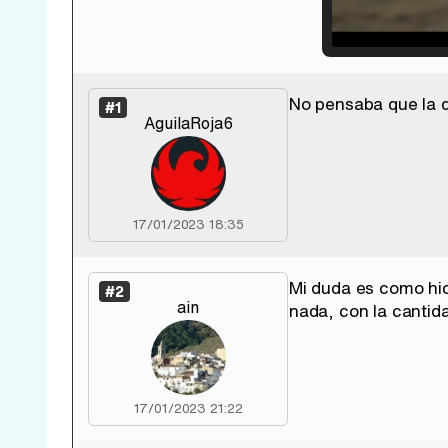
Loade
33.30
No pensaba que la d
#1
AguilaRoja6
17/01/2023 18:35
Mi duda es como hici
#2
ain
nada, con la cantid
17/01/2023 21:22