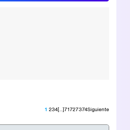
1
2
3
4
[...]
71
72
73
74
Siguiente