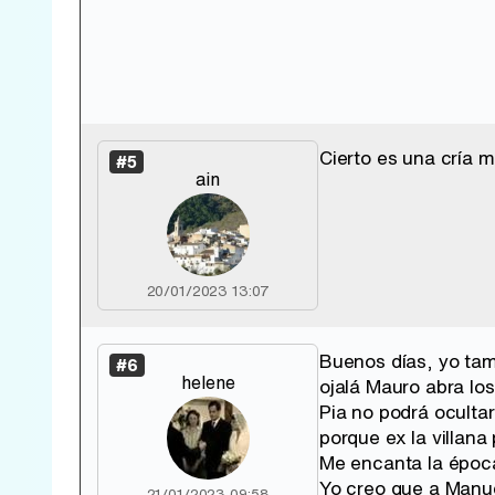
Cierto es una cría m
#5
ain
20/01/2023 13:07
Buenos días, yo tam
#6
helene
ojalá Mauro abra lo
Pia no podrá oculta
porque ex la villana
Me encanta la época
Yo creo que a Manue
21/01/2023 09:58