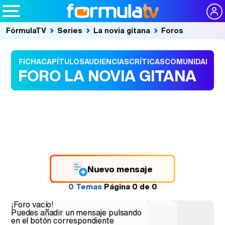
FórmulaTV
Series
La novia gitana
Foros
FICHA
CAPÍTULOS
AUDIENCIAS
CRÍTICAS
COMUNIDAD
FORO LA NOVIA GITANA
Nuevo mensaje
0 Temas
Página
0
de
0
¡Foro vacío!
Puedes añadir un mensaje pulsando
en el botón correspondiente