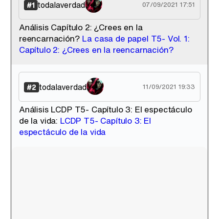
todalaverdad
#1
07/09/2021 17:51
Análisis Capítulo 2: ¿Crees en la
reencarnación?
La casa de papel T5- Vol. 1:
Tráiler de '33 días', la nueva serie de Atresplayer con Julián Villagrán y José Manuel Poga
Capítulo 2: ¿Crees en la reencarnación?
todalaverdad
#2
11/09/2021 19:33
Tráiler en catalán de 'Ravalear', la nueva serie de HBO Max sobre los fondos buitre
Análisis LCDP T5- Capítulo 3: El espectáculo
de la vida:
LCDP T5- Capítulo 3: El
espectáculo de la vida
Tráiler de la tercera temporada de 'The Walking Dead: Dead City' de AMC+
Canción ganadora de Eurovisión 2026: DARA con "Bangaranga" por Bulgaria