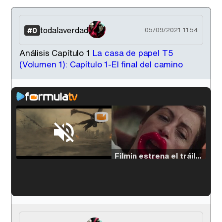
todalaverdad
#0
05/09/2021 11:54
Análisis Capítulo 1
La casa de papel T5
(Volumen 1): Capítulo 1-El final del camino
Loaded
:
33.30%
/
Unmute
Filmin estrena el tráiler de 'Millennial Mal', su nueva comedia universitaria de la mano de Lorena Iglesias
'120 Minutos' celebra sus 2.000 programas en Telemadrid con un vídeo del día a día en la redacción