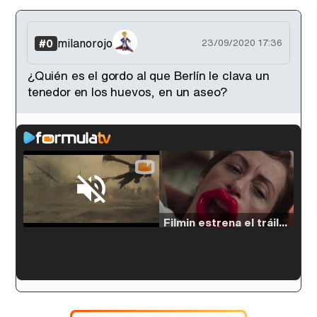
milanorojo
#0
23/09/2020 17:36
¿Quién es el gordo al que Berlín le clava un
tenedor en los huevos, en un aseo?
Loaded
:
33.30%
/
Unmute
Filmin estrena el tráiler de 'Millennial Mal', su nueva comedia universitaria de la mano de Lorena Iglesias
'120 Minutos' celebra sus 2.000 programas en Telemadrid con un vídeo del día a día en la redacción