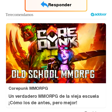
Responder
Tráiler de '33 días', la nueva serie de Atresplayer con Julián Villagrán y José Manuel Poga
Tráiler en catalán de 'Ravalear', la nueva serie de HBO Max sobre los fondos buitre
Tráiler de la tercera temporada de 'The Walking Dead: Dead City' de AMC+
Corepunk MMORPG
Un verdadero MMORPG de la vieja escuela
¡Cómo los de antes, pero mejor!
Canción ganadora de Eurovisión 2026: DARA con "Bangaranga" por Bulgaria