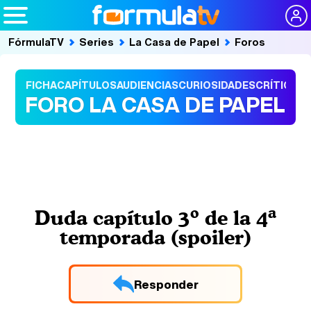
FórmulaTV
Series
La Casa de Papel
Foros
FICHA
CAPÍTULOS
AUDIENCIAS
CURIOSIDADES
CRÍTICAS
FORO LA CASA DE PAPEL
Duda capítulo 3º de la 4ª
temporada (spoiler)
Responder