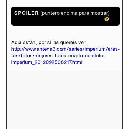
SPOILER
(puntero encima para mostrar)
que se besan en el capítulo de mañana
Tráiler de la tercera temporada de 'The Walking Dead: Dead City' de AMC+
Aquí están, por si las queréis ver:
http://www.antena3.com/series/imperium/eres-
fan/fotos/mejores-fotos-cuarto-capitulo-
Canción ganadora de Eurovisión 2026: DARA con "Bangaranga" por Bulgaria
imperium_2012092500217.html