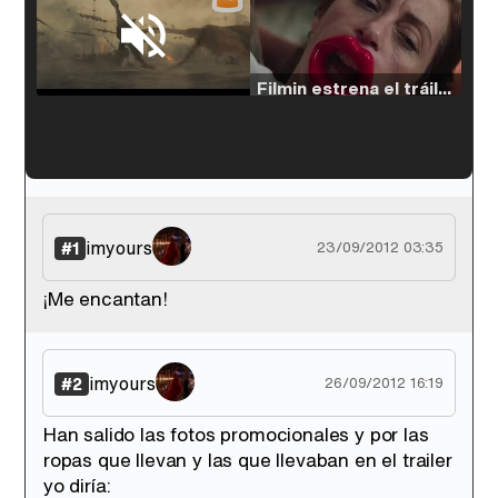
Loaded
:
33.30%
/
Unmute
Filmin estrena el tráiler de 'Millennial Mal', su nueva comedia universitaria de la mano de Lorena Iglesias
'120 Minutos' celebra sus 2.000 programas en Telemadrid con un vídeo del día a día en la redacción
imyours
#1
23/09/2012 03:35
¡Me encantan!
Tráiler de '33 días', la nueva serie de Atresplayer con Julián Villagrán y José Manuel Poga
imyours
#2
26/09/2012 16:19
Han salido las fotos promocionales y por las
ropas que llevan y las que llevaban en el trailer
Tráiler en catalán de 'Ravalear', la nueva serie de HBO Max sobre los fondos buitre
yo diría: