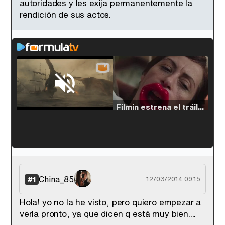
autoridades y les exija permanentemente la
rendición de sus actos.
Loaded
:
38.64%
/
Unmute
Filmin estrena el tráiler de 'Millennial Mal', su nueva comedia universitaria de la mano de Lorena Iglesias
'120 Minutos' celebra sus 2.000 programas en Telemadrid con un vídeo del día a día en la redacción
China_85
#1
12/03/2014 09:15
Hola! yo no la he visto, pero quiero empezar a
verla pronto, ya que dicen q está muy bien....
Tráiler de '33 días', la nueva serie de Atresplayer con Julián Villagrán y José Manuel Poga