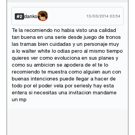
danko
#2
13/03/2014 03:54
Te la recomiendo no habia visto una calidad
Tráiler en catalán de 'Ravalear', la nueva serie de HBO Max sobre los fondos buitre
tan buena en una serie desde juego de tronos
las tramas bien cuidadas y un personaje muy
a lo walter white lo odias pero al mismo tiempo
quieres ver como evoluciona en sus planes y
como su ambicion se apodera de el te lo
Tráiler de la tercera temporada de 'The Walking Dead: Dead City' de AMC+
recomiendo te muestra como alguien aun con
buenas intenciones puede llegar a hacer de
todo por el poder vela por seriesly hay esta
entera si necesitas una invitacion mandame
un mp
Canción ganadora de Eurovisión 2026: DARA con "Bangaranga" por Bulgaria