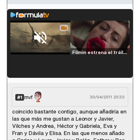
Loaded
:
38.64%
/
Unmute
Filmin estrena el tráiler de 'Millennial Mal', su nueva comedia universitaria de la mano de Lorena Iglesias
'120 Minutos' celebra sus 2.000 programas en Telemadrid con un vídeo del día a día en la redacción
mvf
#1
30/04/2011 20:33
coincido bastante contigo, aunque añadiría en
las que más me gustan a Leonor y Javier,
Tráiler de '33 días', la nueva serie de Atresplayer con Julián Villagrán y José Manuel Poga
Vilches y Andrea, Héctor y Gabriela, Eva y
Fran y Dávila y Elisa. En las que menos añado