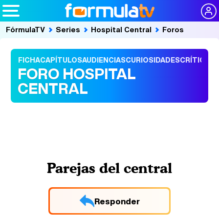
FórmulaTV
Series
Hospital Central
Foros
FICHA
CAPÍTULOS
AUDIENCIAS
CURIOSIDADES
CRÍTICAS
FORO HOSPITAL
CENTRAL
Parejas del central
Responder