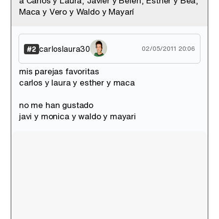
a Carlos y Laura, Javier y Belén, Esther y Bea,
Maca y Vero y Waldo y Mayarí
Tráiler en catalán de 'Ravalear', la nueva serie de HBO Max sobre los fondos buitre
carloslaura30
#2
02/05/2011 20:06
mis parejas favoritas
carlos y laura y esther y maca
Tráiler de la tercera temporada de 'The Walking Dead: Dead City' de AMC+
no me han gustado
javi y monica y waldo y mayari
Canción ganadora de Eurovisión 2026: DARA con "Bangaranga" por Bulgaria