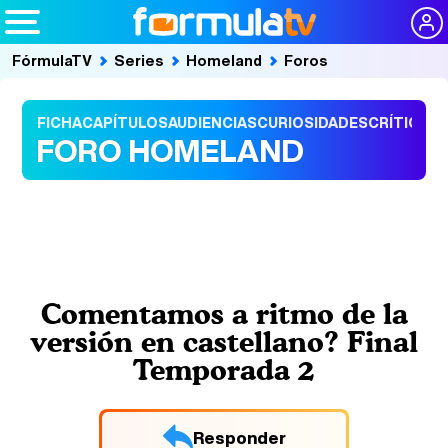
FórmulaTV
Series
Homeland
Foros
FICHA
CAPÍTULOS
AUDIENCIAS
CURIOSIDADES
CRÍTICAS
FORO HOMELAND
Comentamos a ritmo de la
versión en castellano? Final
Temporada 2
Responder