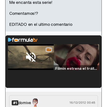
Me encanta esta serie!
Comentamos!?
EDITADO en el ultimo comentario
Loaded
:
33.30%
/
Unmute
Filmin estrena el tráiler de 'Millennial Mal', su nueva comedia universitaria de la mano de Lorena Iglesias
'120 Minutos' celebra sus 2.000 programas en Telemadrid con un vídeo del día a día en la redacción
domive
#1
16/12/2012 00:48