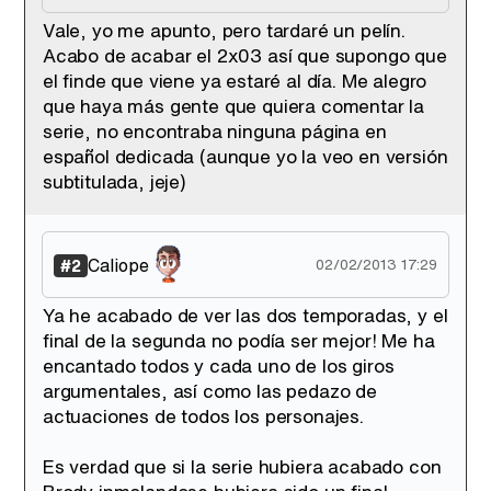
Vale, yo me apunto, pero tardaré un pelín.
Acabo de acabar el 2x03 así que supongo que
Tráiler de '33 días', la nueva serie de Atresplayer con Julián Villagrán y José Manuel Poga
el finde que viene ya estaré al día. Me alegro
que haya más gente que quiera comentar la
serie, no encontraba ninguna página en
español dedicada (aunque yo la veo en versión
subtitulada, jeje)
Tráiler en catalán de 'Ravalear', la nueva serie de HBO Max sobre los fondos buitre
Caliope
#2
02/02/2013 17:29
Ya he acabado de ver las dos temporadas, y el
Tráiler de la tercera temporada de 'The Walking Dead: Dead City' de AMC+
final de la segunda no podía ser mejor! Me ha
encantado todos y cada uno de los giros
argumentales, así como las pedazo de
actuaciones de todos los personajes.
Canción ganadora de Eurovisión 2026: DARA con "Bangaranga" por Bulgaria
Es verdad que si la serie hubiera acabado con