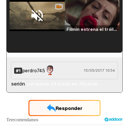
Loaded
:
33.30%
/
Unmute
Filmin estrena el tráiler de 'Millennial Mal', su nueva comedia universitaria de la mano de Lorena Iglesias
'120 Minutos' celebra sus 2.000 programas en Telemadrid con un vídeo del día a día en la redacción
perdro745
#1
15/05/2017 10:54
serión
cerrajeros 24 horas en Alicante
Tráiler de '33 días', la nueva serie de Atresplayer con Julián Villagrán y José Manuel Poga
Responder
Tráiler en catalán de 'Ravalear', la nueva serie de HBO Max sobre los fondos buitre