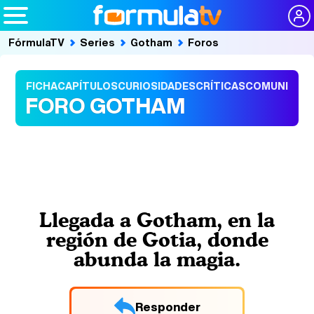
FórmulaTV
Series
Gotham
Foros
FICHA
CAPÍTULOS
CURIOSIDADES
CRÍTICAS
COMUNIDAD
FORO GOTHAM
Llegada a Gotham, en la
región de Gotia, donde
abunda la magia.
Responder