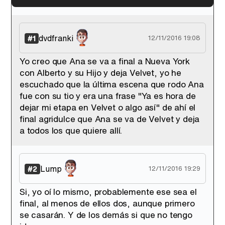
'120 Minutos' celebra sus 2.000 programas en Telemadrid con un vídeo del día a día en la redacción
dvdfranki
#1
12/11/2016 19:08
Yo creo que Ana se va a final a Nueva York
con Alberto y su Hijo y deja Velvet, yo he
Tráiler de '33 días', la nueva serie de Atresplayer con Julián Villagrán y José Manuel Poga
escuchado que la última escena que rodo Ana
fue con su tio y era una frase "Ya es hora de
dejar mi etapa en Velvet o algo así" de ahí el
final agridulce que Ana se va de Velvet y deja
a todos los que quiere allí.
Tráiler en catalán de 'Ravalear', la nueva serie de HBO Max sobre los fondos buitre
Lump
#2
12/11/2016 19:29
Si, yo oí lo mismo, probablemente ese sea el
Tráiler de la tercera temporada de 'The Walking Dead: Dead City' de AMC+
final, al menos de ellos dos, aunque primero
se casarán. Y de los demás si que no tengo