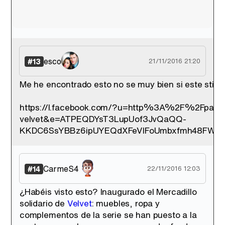
esco
#13
21/11/2016 21:20
Me he encontrado esto no se muy bien si este stitio
https://l.facebook.com/?u=http%3A%2F%2Fpaula-e
velvet&e=ATPEQDYsT3LupUof3JvQaQQ-
KKDC6SsYBBz6ipUYEQdXFeVIFoUmbxfmh48FWUG
CarmeS4
#14
22/11/2016 12:03
¿Habéis visto esto? Inaugurado el Mercadillo
solidario de
Velvet
: muebles, ropa y
complementos de la serie se han puesto a la