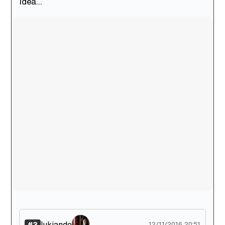
idea...
Canción ganadora de Eurovisión 2026: DARA con "Bangaranga" por Bulgaria
lukiando
#3
12/11/2016 20:51