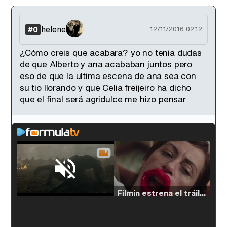
helene
#0
12/11/2016 02:12
¿Cómo creis que acabara? yo no tenia dudas
de que Alberto y ana acababan juntos pero
eso de que la ultima escena de ana sea con
su tio llorando y que Celia freijeiro ha dicho
que el final será agridulce me hizo pensar
Loaded
:
29.30%
/
Unmute
Filmin estrena el tráiler de 'Millennial Mal', su nueva comedia universitaria de la mano de Lorena Iglesias