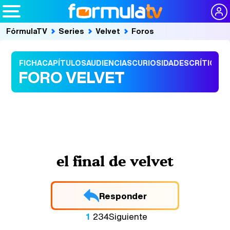
FórmulaTV
Series
Velvet
Foros
FICHA
CAPÍTULOS
AUDIENCIAS
CURIOSIDADES
CRÍTICAS
FORO VELVET
el final de velvet
Responder
1
2
3
4
Siguiente