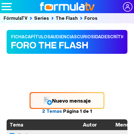
FórmulaTV
Series
The Flash
Foros
FICHA
CAPÍTULOS
AUDIENCIAS
CURIOSIDADES
CRÍTICAS
FORO THE FLASH
Nuevo mensaje
2 Temas
Página
1
de
1
Autor
Mensaj
Tema