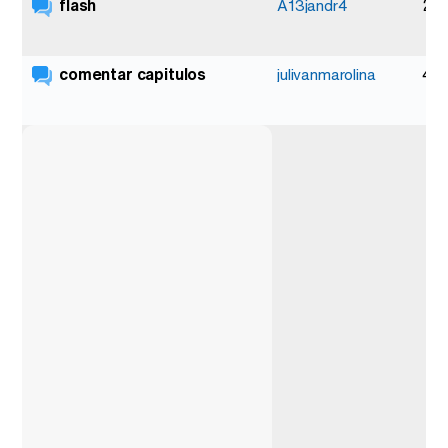
flash
2
A13jandr4
comentar capitulos
4
julivanmarolina