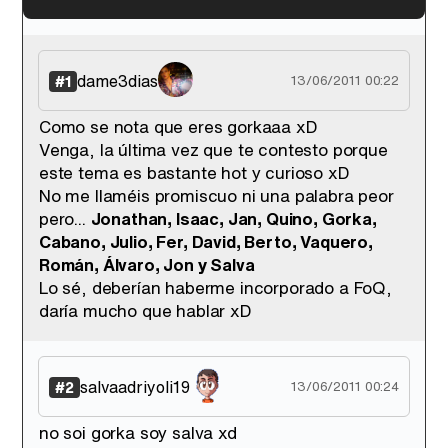
'120 Minutos' celebra sus 2.000 programas en Telemadrid con un vídeo del día a día en la redacción
dame3dias
#1
13/06/2011 00:22
Como se nota que eres gorkaaa xD
Venga, la última vez que te contesto porque
Tráiler de '33 días', la nueva serie de Atresplayer con Julián Villagrán y José Manuel Poga
este tema es bastante hot y curioso xD
No me llaméis promiscuo ni una palabra peor
pero...
Jonathan, Isaac, Jan, Quino, Gorka,
Cabano, Julio, Fer, David, Berto, Vaquero,
Román, Álvaro, Jon y Salva
Tráiler en catalán de 'Ravalear', la nueva serie de HBO Max sobre los fondos buitre
Lo sé, deberían haberme incorporado a FoQ,
daría mucho que hablar xD
salvaadriyoli19
#2
13/06/2011 00:24
Tráiler de la tercera temporada de 'The Walking Dead: Dead City' de AMC+
no soi gorka soy salva xd