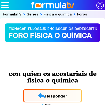
FórmulaTV
Series
Física o química
Foros
FICHA
CAPÍTULOS
AUDIENCIAS
CURIOSIDADES
CRÍTICAS
FORO FÍSICA O QUÍMICA
con quien os acostariais de
fisica o quimica
Responder