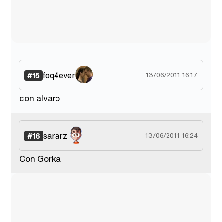
foq4ever
#15
13/06/2011 16:17
con alvaro
sararz
#16
13/06/2011 16:24
Con Gorka