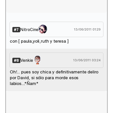
NitroCine
#7
13/06/2011 01:29
con [ paula,yoli,ruth y teresa ]
Venkie
#8
13/06/2011 03:24
Oh!... pues soy chica y definitivamente deliro
por David, si sólo para morde esos
labios....*Ñam*