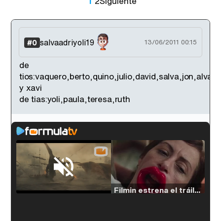
1
2
Siguiente
salvaadriyoli19
#0
13/06/2011 00:15
de
tios:vaquero,berto,quino,julio,david,salva,jon,alvaro
y xavi
de tias:yoli,paula,teresa,ruth
Loaded
:
33.30%
/
Unmute
Filmin estrena el tráiler de 'Millennial Mal', su nueva comedia universitaria de la mano de Lorena Iglesias