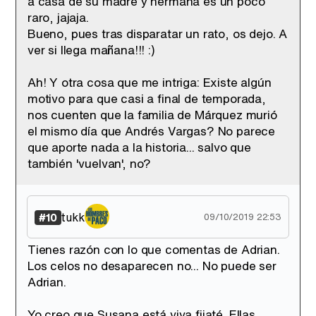
a casa de su madre y hermana es un poco
raro, jajaja.
Bueno, pues tras disparatar un rato, os dejo. A
ver si llega mañana!!! :)
Ah! Y otra cosa que me intriga: Existe algún
motivo para que casi a final de temporada,
nos cuenten que la familia de Márquez murió
el mismo día que Andrés Vargas? No parece
que aporte nada a la historia... salvo que
también 'vuelvan', no?
tukk
#10
09/10/2019 22:53
Tienes razón con lo que comentas de Adrian.
Los celos no desaparecen no... No puede ser
Adrian.
Yo creo que Susana está viva fijaté. Ellas