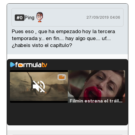
Ping
#0
27/09/2019 04:06
Pues eso , que ha empezado hoy la tercera
temporada y... en fin.... hay algo que.... uf....
¿habeis visto el capítulo?
Loaded
:
33.30%
/
Unmute
Filmin estrena el tráiler de 'Millennial Mal', su nueva comedia universitaria de la mano de Lorena Iglesias