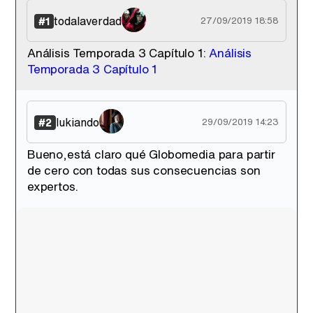
'120 Minutos' celebra sus 2.000 programas en Telemadrid con un vídeo del día a día en la redacción
todalaverdad
#1
27/09/2019 18:58
Análisis Temporada 3 Capítulo 1:
Análisis
Temporada 3 Capítulo 1
Tráiler de '33 días', la nueva serie de Atresplayer con Julián Villagrán y José Manuel Poga
lukiando
#2
29/09/2019 14:23
Bueno,está claro qué Globomedia para partir
Tráiler en catalán de 'Ravalear', la nueva serie de HBO Max sobre los fondos buitre
de cero con todas sus consecuencias son
expertos.
Tráiler de la tercera temporada de 'The Walking Dead: Dead City' de AMC+