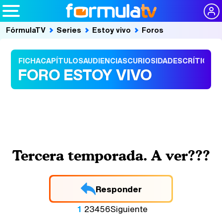
FórmulaTV
Series
Estoy vivo
Foros
FICHA
CAPÍTULOS
AUDIENCIAS
CURIOSIDADES
CRÍTICAS
FORO ESTOY VIVO
Tercera temporada. A ver???
Responder
1
2
3
4
5
6
Siguiente