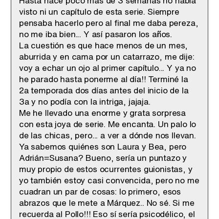
Hasta hace poco más de 3 semanas no había
visto ni un capítulo de esta serie. Siempre
pensaba hacerlo pero al final me daba pereza,
no me iba bien... Y así pasaron los años.
La cuestión es que hace menos de un mes,
aburrida y en cama por un catarrazo, me dije:
voy a echar un ojo al primer capítulo... Y ya no
he parado hasta ponerme al día!! Terminé la
2a temporada dos días antes del inicio de la
3a y no podía con la intriga, jajaja.
Me he llevado una enorme y grata sorpresa
con esta joya de serie. Me encanta. Un palo lo
de las chicas, pero... a ver a dónde nos llevan.
Ya sabemos quiénes son Laura y Bea, pero
Adrián=Susana? Bueno, sería un puntazo y
muy propio de estos ocurrentes guionistas, y
yo también estoy casi convencida, pero no me
cuadran un par de cosas: lo primero, esos
abrazos que le mete a Márquez.. No sé. Si me
recuerda al Pollo!!! Eso sí sería psicodélico, el