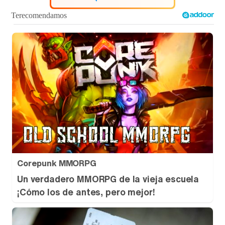
Tráiler de '33 días', la nueva serie de Atresplayer con Julián Villagrán y José Manuel Poga
Tráiler en catalán de 'Ravalear', la nueva serie de HBO Max sobre los fondos buitre
Tráiler de la tercera temporada de 'The Walking Dead: Dead City' de AMC+
Corepunk MMORPG
Un verdadero MMORPG de la vieja escuela
¡Cómo los de antes, pero mejor!
Canción ganadora de Eurovisión 2026: DARA con "Bangaranga" por Bulgaria