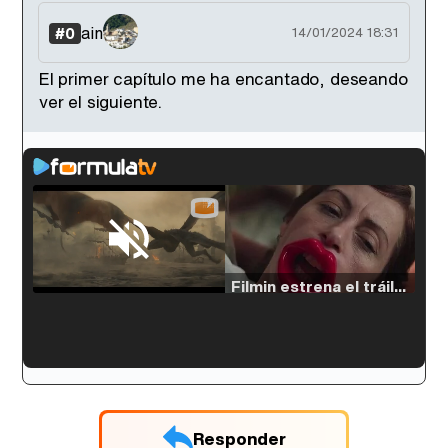
ain
#0
14/01/2024 18:31
El primer capítulo me ha encantado, deseando
ver el siguiente.
Loaded
:
33.30%
/
Unmute
Filmin estrena el tráiler de 'Millennial Mal', su nueva comedia universitaria de la mano de Lorena Iglesias
'120 Minutos' celebra sus 2.000 programas en Telemadrid con un vídeo del día a día en la redacción
Responder