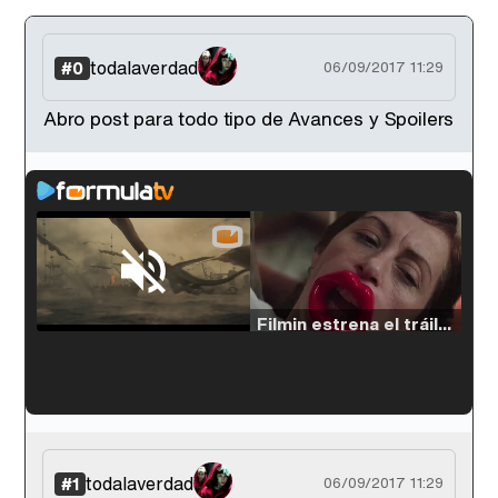
todalaverdad
#0
06/09/2017 11:29
Abro post para todo tipo de Avances y Spoilers
Loaded
:
33.30%
/
Unmute
Filmin estrena el tráiler de 'Millennial Mal', su nueva comedia universitaria de la mano de Lorena Iglesias
'120 Minutos' celebra sus 2.000 programas en Telemadrid con un vídeo del día a día en la redacción
todalaverdad
#1
06/09/2017 11:29