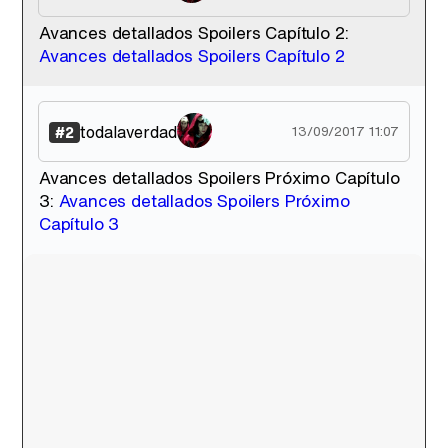
Avances detallados Spoilers Capítulo 2:
Avances detallados Spoilers Capítulo 2
Tráiler de '33 días', la nueva serie de Atresplayer con Julián Villagrán y José Manuel Poga
todalaverdad
#2
13/09/2017 11:07
Avances detallados Spoilers Próximo Capítulo
Tráiler en catalán de 'Ravalear', la nueva serie de HBO Max sobre los fondos buitre
3:
Avances detallados Spoilers Próximo
Capítulo 3
Tráiler de la tercera temporada de 'The Walking Dead: Dead City' de AMC+
Canción ganadora de Eurovisión 2026: DARA con "Bangaranga" por Bulgaria