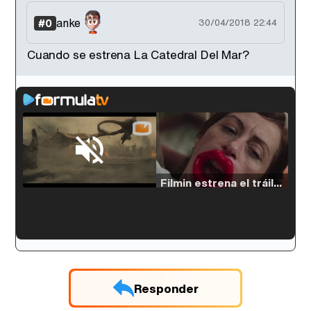
anke
#0
30/04/2018 22:44
Cuando se estrena La Catedral Del Mar?
Loaded
:
33.30%
/
Unmute
Filmin estrena el tráiler de 'Millennial Mal', su nueva comedia universitaria de la mano de Lorena Iglesias
'120 Minutos' celebra sus 2.000 programas en Telemadrid con un vídeo del día a día en la redacción
Responder