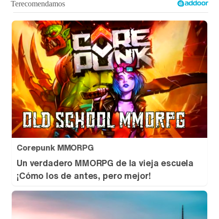
Tráiler de '33 días', la nueva serie de Atresplayer con Julián Villagrán y José Manuel Poga
Tráiler en catalán de 'Ravalear', la nueva serie de HBO Max sobre los fondos buitre
Tráiler de la tercera temporada de 'The Walking Dead: Dead City' de AMC+
Corepunk MMORPG
Un verdadero MMORPG de la vieja escuela
¡Cómo los de antes, pero mejor!
Canción ganadora de Eurovisión 2026: DARA con "Bangaranga" por Bulgaria